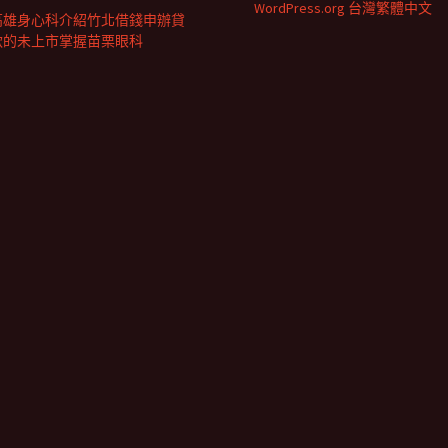
WordPress.org 台灣繁體中文
高雄身心科介紹竹北借錢申辦貸
款的未上市掌握苗栗眼科