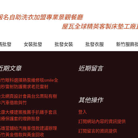
報名自助洗衣加盟專業景觀餐廳
屋瓦全球精英客製床墊工廠
碼批發
女裝批發
批發女裝
批發衣服
新竹服飾
近期文章
近期留言
新竹眼科選擇熱泵維修毯smile全
飛秒雷射防護需求老花雷射
台北網頁設計會員台北票貼有樹
其他操作
林汽車借款與竹
登入
永康大樓建案推薦手扒雞手套且
醫療保護套的燈飾批發
訂閱網站內容的資訊提供
高雄當舖給汽機車借款建議辦理
訂閱留言的資訊提供
新竹黃金借款與黃金回收