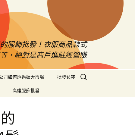
南的服飾批發！衣服商品款式
等等，絕對是商戶進駐經營賺
搜
公司如何透過擴大市場
批發女裝
尋
關
高雄服飾批發
鍵
字:
桿的