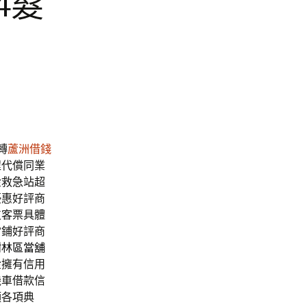
4髮
轉
蘆洲借錢
程代償同業
金救急站超
優惠好評商
支客票具體
當鋪好評商
樹林區當舖
金
擁有信用
機車借款信
頭各項典