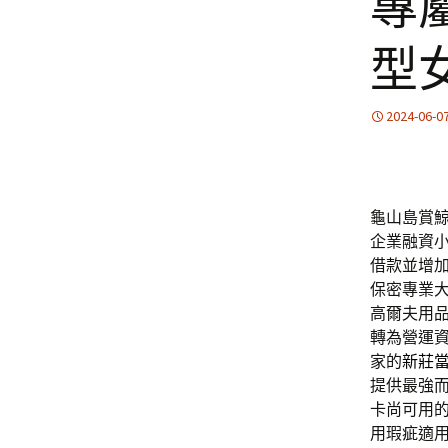
專
型
2024-06-0
龜山島賞鯨優
企業融資
借款並增
保密專業
高爾夫用
轉為營運
家的
新莊
提供最強
卡尚可用
用瑕疵適