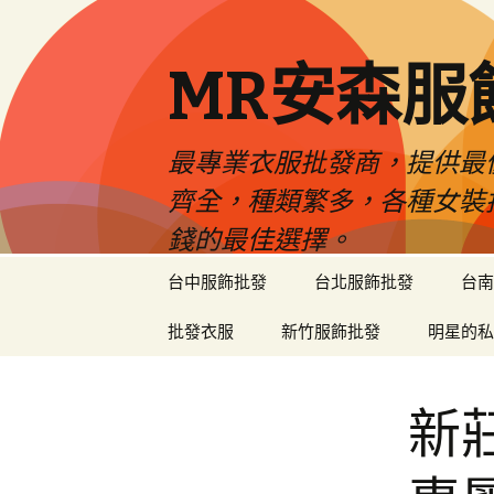
MR安森服
最專業衣服批發商，提供最
齊全，種類繁多，各種女裝
錢的最佳選擇。
跳
台中服飾批發
台北服飾批發
台南
至
內
批發衣服
新竹服飾批發
明星的私
容
區
新