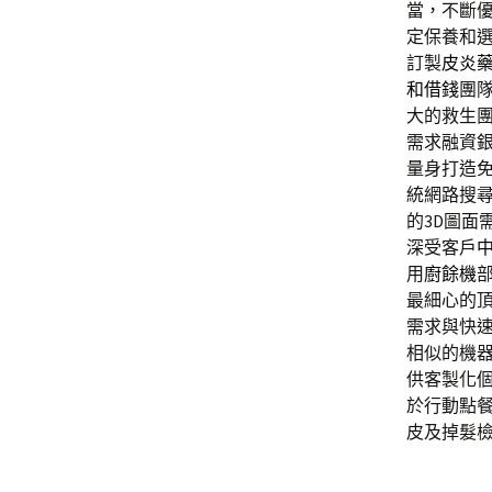
當，不斷
定保養和
訂製
皮炎
和借錢
團
大的救生
需求融資
量身打造
統網路搜
的3D圖面
深受客戶
用
廚餘機
最細心的
需求與快
相似的機
供客製化
於行動點
皮及掉髮