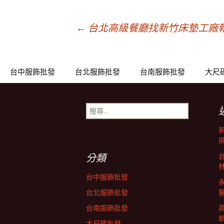
文
←
台北高級餐廳找新竹床墊工廠
章
台中服飾批發
台北服飾批發
台南服飾批發
大尺
導
搜
尋
覽
關
鍵
列
字:
分類
台中服飾批發
台北服飾批發
台南服飾批發
大尺碼批發