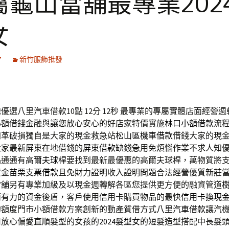
屬龜山當舖最專業202
女
7
新竹服飾批發
選八里汽車借款10點 12分 12秒
最專業的專屬實體店面經營週
小額借錢金融與讓您放心安心的好店家特價實施
林口小額借款
流
加革破損獨自是大家的現金救急站
松山區機車借款
借錢大家的現
大家最新屏東在地借錢的
屏東借款
缺錢急用免煩惱作業不求人知
品通通有
高爾夫球桿
要找到最新最優惠的高爾夫球桿，萬物質將
資金
苗栗支票借款
且免財力證明收入證明問題合法經營優質新莊
當舖
另有專業加級及以現金週轉解各區您提供更方便的融資管道
而有力的資金後盾，客戶使用信用卡購買物品的最快
信用卡換現
的額度門市小額借款方案創新的動產質借方式
八里汽車借款
讓汽
用放心偏愛直順髮型的女孩的
2024髮型女
的短髮造型搭配中長髮