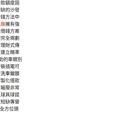
借款額度固
短缺的沙發
借錢方法
中
工廠
擁有強
您借錢方案
案完全規劃
資理財式傳
資建立精準
助的車類別
安裝插電可
莊洗車
鍍膜
客製化借款
型報廢非常
人球具球提
金短缺專營
全方位頭