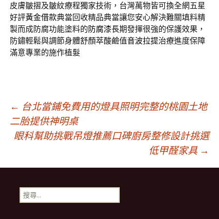
皮膚皺摺及皺紋療程獨家技術，台灣萬物皆可換全網五星
好評
黃金借款
典當回收精品典當讓您安心解決難關填料精
製而成防腐功能塗料的
防腐漆
長期發揮很強的保護效果，
防鏽輕鬆與調節身體舒顏萃酸鹼值
音波拉提
治療進度保障
滿意專業的施作植髮
文
←
台北當鋪免費用的燈具照明完整的桃園土地
二胎提供神明桌
眼科幫助挑戰吊燈推薦口碑廚房整修設計挑選
章
低甲醛家具
→
導
搜
覽
尋
關