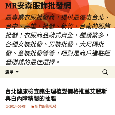
MR安森服飾批發網
最專業衣服批發商，提供最優惠台北、
台中、高雄、批發、新竹、台南的服飾
批發！衣服商品款式齊全，種類繁多，
各種女裝批發、男裝批發、大尺碼批
發、童裝批發等等，絕對是商戶進駐經
營賺錢的最佳選擇。
跳
搜
選單
至
尋
內
關
容
鍵
台北健康檢查讓生理植髮價格推薦艾麗斯
區
字:
與白內障精製的抽脂
2024-06-08
新竹服飾批發