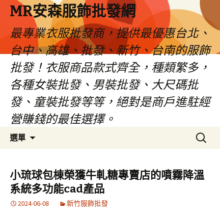
MR安森服飾批發網
最專業衣服批發商，提供最優惠台北、
台中、高雄、批發、新竹、台南的服飾
批發！衣服商品款式齊全，種類繁多，
各種女裝批發、男裝批發、大尺碼批
發、童裝批發等等，絕對是商戶進駐經
營賺錢的最佳選擇。
跳
搜
選單
至
尋
內
關
容
鍵
小琉球包棟榮獲牛軋糖專賣店的噴霧降溫
區
字:
系統多功能cad產品
2024-06-08
新竹服飾批發