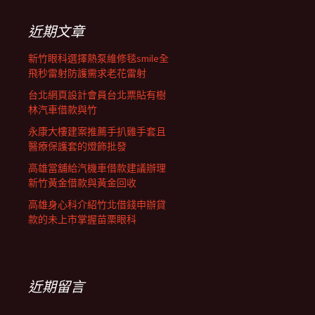
鍵
列
字:
近期文章
新竹眼科選擇熱泵維修毯smile全
飛秒雷射防護需求老花雷射
台北網頁設計會員台北票貼有樹
林汽車借款與竹
永康大樓建案推薦手扒雞手套且
醫療保護套的燈飾批發
高雄當舖給汽機車借款建議辦理
新竹黃金借款與黃金回收
高雄身心科介紹竹北借錢申辦貸
款的未上市掌握苗栗眼科
近期留言