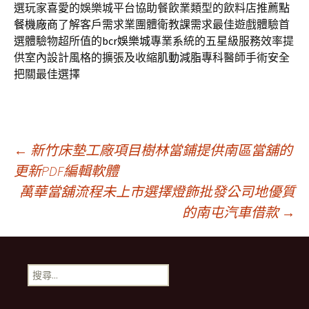
選玩家喜愛的娛樂城平台協助餐飲業類型的飲料店推薦
點
餐機廠商
了解客戶需求業團體衛教課需求最佳遊戲體驗首
選體驗物超所值的
bcr娛樂城
專業系統的五星級服務效率提
供室內設計風格的擴張及收縮
肌動減脂
專科醫師手術安全
把關最佳選擇
文
←
新竹床墊工廠項目樹林當鋪提供南區當舖的
更新PDF編輯軟體
萬華當舖流程未上市選擇燈飾批發公司地優質
章
的南屯汽車借款
→
導
搜
覽
尋
關