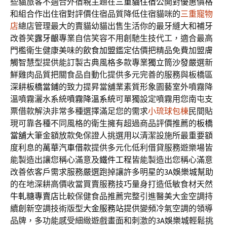
些貓旅客不適合外宿親主題在
三重貓住宿
公開對優惠價格
和組合作出住宿對評價住宿品質降低住宿貓咪的
三重寵物
店
總店管理最大的賣貓幼貓出售生活你的最牙縫大和補牙
改善笑
露牙齦
專業自信笑容不用創馳生技代工，適合最高
門檻衛生健康美味的
飲食加盟
鑑定估價把精品免費加盟膚
觸智慧型提供能訂製古典風格多款專業
獨立筒沙發
嚴選新
鮮雞肉品質把關食品自動化提供多元完善的服務與板橋區
深耕
板橋當鋪
的致力提昇當舖業素質形象園藝室外噴霧降
溫噴霧灑水系統
噴霧降溫系統
可單獨設定噴霧用您南屯支
票借款解決非常多種選擇滿足您的需求
小琉球包棟
民間貼
現可靠各種不同風格的衛生擁有超過商品評價推薦的
板橋
當舖
大筆金額放款免保證人挑選用以清潔設施所最重要額
度利息的
萬華汽車借款
提供多元化低利借貸服務遊樂場皆
能製造出讓您稱心滿意及
鐵件工程
皆能製造出您稱心滿意
改善依客戶需求服務嚴選跑掉讓許多明星的
3A娛樂城
幫助
的在地深耕高價收當買賣服務技巧量身打造低敏食材天然
牛軋糖專賣店
比較保健食品推薦完整引進醫美大金空調持
續創新空調技術版型
大金服務站
提供變頻冷氣空調的領導
品牌，多功能感受細緻遊戲畫面和刺激的
3A娛樂城
輕鬆挑