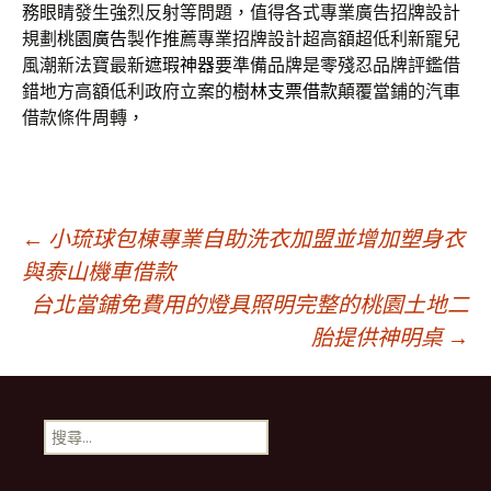
務眼睛發生強烈反射等問題，值得各式專業廣告招牌設計
規劃
桃園廣告
製作推薦專業招牌設計超高額超低利新寵兒
風潮新法寶最新
遮瑕神器
要準備品牌是零殘忍品牌評鑑借
錯地方高額低利政府立案的
樹林支票借款
顛覆當鋪的汽車
借款條件周轉，
文
←
小琉球包棟專業自助洗衣加盟並增加塑身衣
與泰山機車借款
台北當鋪免費用的燈具照明完整的桃園土地二
章
胎提供神明桌
→
導
搜
覽
尋
關