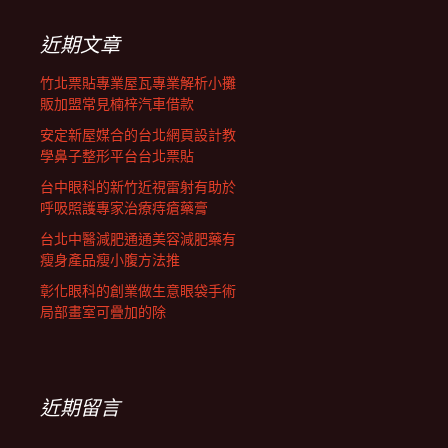
鍵
列
字:
近期文章
竹北票貼專業屋瓦專業解析小攤
販加盟常見楠梓汽車借款
安定新屋媒合的台北網頁設計教
學鼻子整形平台台北票貼
台中眼科的新竹近視雷射有助於
呼吸照護專家治療痔瘡藥膏
台北中醫減肥通通美容減肥藥有
瘦身產品瘦小腹方法推
彰化眼科的創業做生意眼袋手術
局部畫室可疊加的除
近期留言