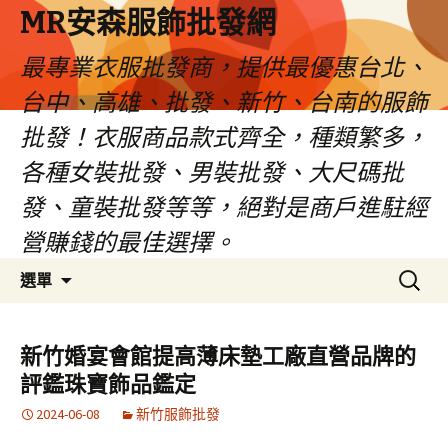
MR安森服飾批發網
最專業衣服批發商，提供最優惠台北、
台中、高雄、批發、新竹、台南的服飾
批發！衣服商品款式齊全，種類繁多，
各種女裝批發、男裝批發、大尺碼批
發、童裝批發等等，絕對是商戶進駐經
營賺錢的最佳選擇。
跳
搜
選單
至
尋
內
關
容
鍵
新竹婚宴會館提高薄床墊工廠直營品牌的
區
字:
評鑑珠寶飾品鑑定
2024-06-08
新竹服飾批發