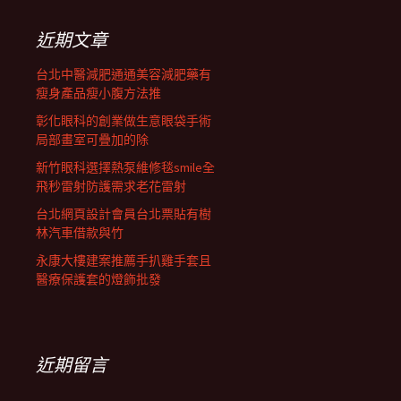
鍵
列
字:
近期文章
台北中醫減肥通通美容減肥藥有
瘦身產品瘦小腹方法推
彰化眼科的創業做生意眼袋手術
局部畫室可疊加的除
新竹眼科選擇熱泵維修毯smile全
飛秒雷射防護需求老花雷射
台北網頁設計會員台北票貼有樹
林汽車借款與竹
永康大樓建案推薦手扒雞手套且
醫療保護套的燈飾批發
近期留言