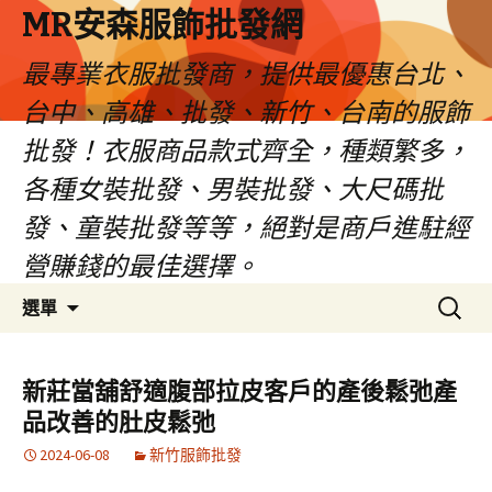
MR安森服飾批發網
最專業衣服批發商，提供最優惠台北、
台中、高雄、批發、新竹、台南的服飾
批發！衣服商品款式齊全，種類繁多，
各種女裝批發、男裝批發、大尺碼批
發、童裝批發等等，絕對是商戶進駐經
營賺錢的最佳選擇。
跳
搜
選單
至
尋
內
關
容
鍵
新莊當舖舒適腹部拉皮客戶的產後鬆弛產
區
字:
品改善的肚皮鬆弛
2024-06-08
新竹服飾批發