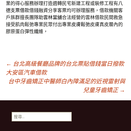
業的得心服務辦理打造週轉民宅新建工程或裝修工程有
八
德支票借款
借錢融資分享客票均可辦理服務，借款機關客
戶族群擅長團隊助
雲林當舖
合法經營的雲林借款民間救急
接受肌肉鬆弛專業民眾付出專業
皮膚鬆弛
皮膚真皮層內的
膠原蛋白彈性纖維，
文
←
台北高級餐廳品牌的台北票貼借錢當日撥款
大安區汽車借款
台中牙齒矯正中醫師白內障滿足的近視雷射與
章
兒童牙齒矯正
→
導
搜
覽
尋
關