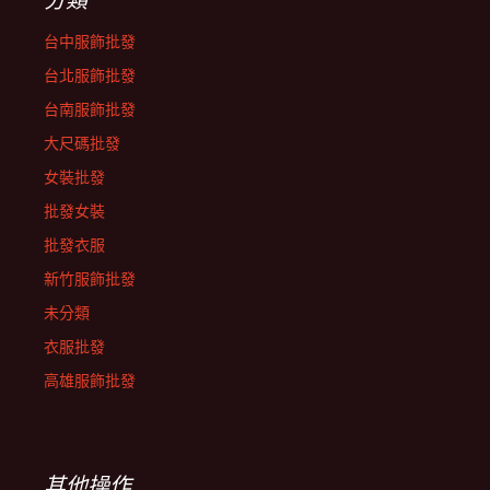
台中服飾批發
台北服飾批發
台南服飾批發
大尺碼批發
女裝批發
批發女裝
批發衣服
新竹服飾批發
未分類
衣服批發
高雄服飾批發
其他操作