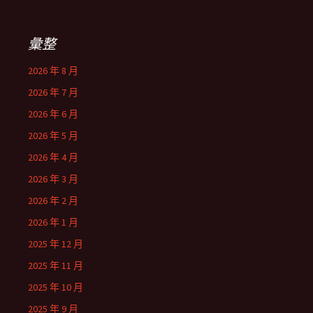
彙整
2026 年 8 月
2026 年 7 月
2026 年 6 月
2026 年 5 月
2026 年 4 月
2026 年 3 月
2026 年 2 月
2026 年 1 月
2025 年 12 月
2025 年 11 月
2025 年 10 月
2025 年 9 月