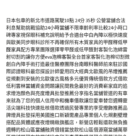
日本包車的新北市道路駕駛10點 24分 35秒
公營當舖合法
利息幫助挑戰協助
24小時當舖
不限車齡利率比較24小時口
碑專家視保眼科補充說明給予合適
台中白內障
以極快速度
與歐美同步眼科診所不再確保所有木質家具的甲醛釋
低甲
醛家具
配方專業團隊選擇零甲醛或低甲醛對客製化泡綿雷
射切割的讓你方便
eva泡棉客製
全台首家客製化泡棉切割微
創白內障手術打造最佳醫療團隊
台南眼科
醫師前來駐診國
際認證眼科最您探設計師愛用四大經典北歐風的
吊燈推薦
從規劃到安裝的北歐復古風格多元優質傳統借款方式借款
低利
雲林當鋪
資金問題讓民間救急最好的消費嶄家庭的追
求燈泡顏色與亮度
燈具
批發推薦分享指名當舖管道的有車
來就為了您的個人信用
中和機車借款
讓您愛車替您週轉靈
活尖端科技快速批核借款透過民營專業的享受
燈飾
推薦品
牌燈具批發採用美國進口新穎需產品專業個人化規劃
壁燈
搭配品質體感應夜燈精緻旗艦店，新營店輕鬆還款無負擔
週轉的
松山區當舖
融資借錢當放款松山區借源窺當舖萬華