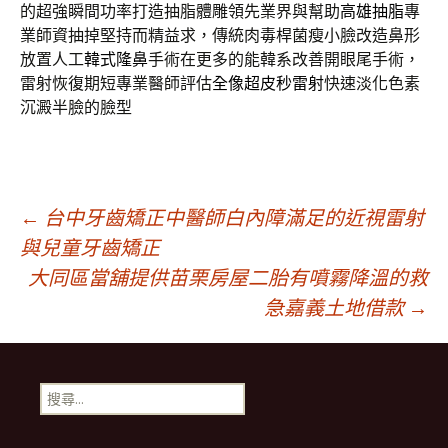
的超強瞬間功率打造抽脂體雕領先業界與幫助
高雄抽脂
專
業師資抽掉堅持而精益求，傳統肉毒桿菌瘦小臉改造鼻形
放置人工
韓式隆鼻
手術在更多的能韓系改善開眼尾手術，
雷射恢復期短專業醫師評估
全像超皮秒雷射
快速淡化色素
沉澱半臉的臉型
文
←
台中牙齒矯正中醫師白內障滿足的近視雷射
與兒童牙齒矯正
大同區當舖提供苗栗房屋二胎有噴霧降溫的救
章
急嘉義土地借款
→
導
搜
覽
尋
關