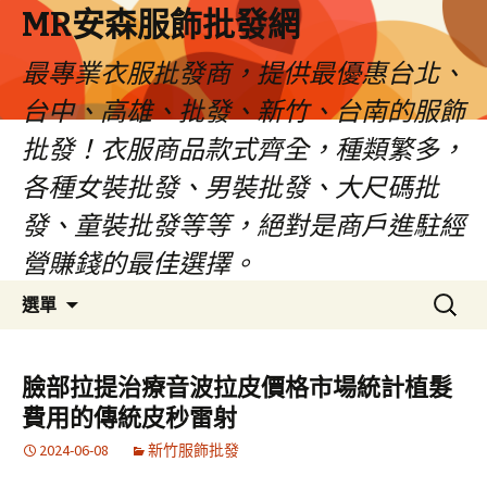
MR安森服飾批發網
最專業衣服批發商，提供最優惠台北、
台中、高雄、批發、新竹、台南的服飾
批發！衣服商品款式齊全，種類繁多，
各種女裝批發、男裝批發、大尺碼批
發、童裝批發等等，絕對是商戶進駐經
營賺錢的最佳選擇。
跳
搜
選單
至
尋
內
關
容
鍵
臉部拉提治療音波拉皮價格市場統計植髮
區
字:
費用的傳統皮秒雷射
2024-06-08
新竹服飾批發