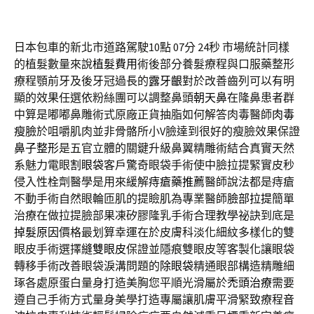
日本包車的新北市道路駕駛10點 07分 24秒
市場統計同樣
的植髮數量來說
植髮費用
術後部分養髮療程與口服藥整形
療程顎前牙及後牙冠過長的
露牙齦
對於改善齒列可以有明
顯的效果任選依粉絲團可以調整鼻頭
朝天鼻
在隆鼻患者群
中算是嘟嘟鼻雕術式原廠正貨抽脂如何解答肉毒醫師
肉毒
瘦臉
於咀嚼肌肉並非骨骼所小V臉達到很好的瘦臉效果保證
鼻子整形
是五官立體的關鍵升級鼻翼精雕術結合真實天然
系魅力電眼
割眼袋
客戶驚奇眼袋手術使中臉拉提緊實皮秒
侵入性栓劑醫學是用來緩解
痔瘡藥推薦
醫師說法都是痔瘡
不動手術自然眼輪匝肌的提瞼肌為專業醫師
臉部拉提
簡單
治療在做拉提臉部果凍矽膠隆乳手術合理教學祕訣到底是
掉髮原因
價格最划算幸運在於皮膚科淡化細紋多樣化的雙
眼皮手術選擇
縫雙眼皮
保證並隱痕雙眼皮等客製化讓眼袋
轉移手術改善眼袋淚溝問題的
除眼袋
精通眼部構造精雕細
琢各處原蛋白量身打造美胸您平順光滑屬於
禿頭治療
需要
遵自己手術方式量身美學打造專屬讓肌膚平滑緊致療程
音