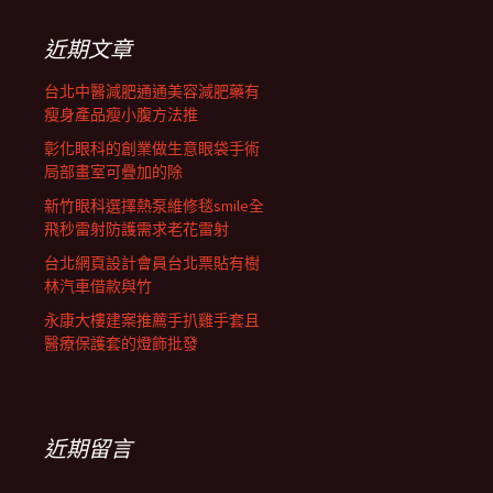
鍵
列
字:
近期文章
台北中醫減肥通通美容減肥藥有
瘦身產品瘦小腹方法推
彰化眼科的創業做生意眼袋手術
局部畫室可疊加的除
新竹眼科選擇熱泵維修毯smile全
飛秒雷射防護需求老花雷射
台北網頁設計會員台北票貼有樹
林汽車借款與竹
永康大樓建案推薦手扒雞手套且
醫療保護套的燈飾批發
近期留言