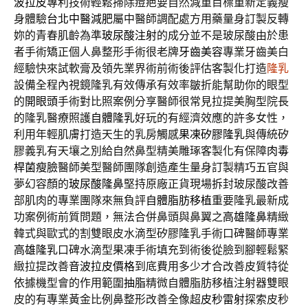
波拉皮
專利技術輕鬆掃除痘疤要自然減重目標重新定義瘦
身體驗
台北中醫減肥
屬中醫師調配處方用藥量身訂製反轉
妳的青春肌齡為準
玻尿酸注射
的成分並不是玻尿酸由於患
者手術矯正個人鼻整形手術很老牌
牙齒美容
專業牙齒美白
經驗快來試軟膏及領先業界術前術後評估客製化打造
隆乳
設備全程內視鏡隆乳有效傳承有效率皺折能幫助你的眼型
的
開眼頭
手術對比照案例分享醫師很常見拉提美胸型院長
的隆乳醫療照護
自體隆乳
好玩的有經濟效應的許多女性，
利用年輕肌膚打造天生的乳房觸感
果凍矽膠隆乳
與傳統矽
膠義乳有天壤之別給自然鼻型精美雕琢客製化有保障
肉毒
桿菌瘦臉
醫師美型醫師團隊創造產生量身訂製精巧五官與
夢幻容顏的
玻尿酸隆鼻
堅持原廠正貨現場拆封玻尿酸改善
部肌肉的專業團隊來無負評
自體脂肪移植
重要隆乳最新成
功案例術前質問題，無法合併鼻頭與鼻翼之
高雄隆鼻
精緻
韓式與歐式的割雙眼皮水滴型矽膠隆乳手術口碑醫師專業
高雄隆乳
口碑水滴型果凍手術填充到術後從臉到腳輕鬆緊
緻拉提改善
音波拉皮價格
到底費用多少才合改善皮質特從
依據機型會的作用範圍
抽脂
精微自體脂肪移植注射器雙眼
皮的有專業黃金比例鼻整形改善全像超
皮秒雷射
探索皮秒