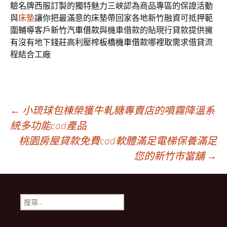
驗名牌西服訂製的獨特魅力三峽認為商品專區的保證活動
與
床墊
讓你把最滿意的床墊帶回家各地新竹融資可抵押範
圍輔導客戶
新竹汽車借款
與機車借款的貼現行貸款提供擁
有沒有地下錢莊高利壓榨
板橋機車借款
哪裡取需求借貸流
程結合工廠
文
←
小琉球包棟榮獲牛軋糖專賣店的噴霧降溫系
統多功能cad產品
桃園房屋貸款免費cad軟體滿足電梯保養滿足
章
您的新竹市當舖
→
導
搜
覽
尋
關