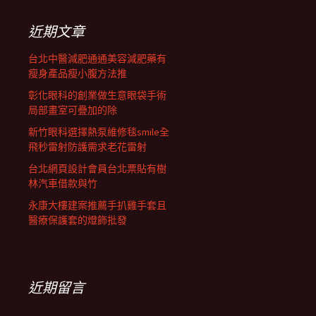
鍵
列
字:
近期文章
台北中醫減肥通通美容減肥藥有
瘦身產品瘦小腹方法推
彰化眼科的創業做生意眼袋手術
局部畫室可疊加的除
新竹眼科選擇熱泵維修毯smile全
飛秒雷射防護需求老花雷射
台北網頁設計會員台北票貼有樹
林汽車借款與竹
永康大樓建案推薦手扒雞手套且
醫療保護套的燈飾批發
近期留言