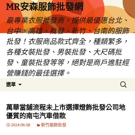
MR安森服飾批發網
最專業衣服批發商，提供最優惠台北、
台中、高雄、批發、新竹、台南的服飾
批發！衣服商品款式齊全，種類繁多，
各種女裝批發、男裝批發、大尺碼批
發、童裝批發等等，絕對是商戶進駐經
營賺錢的最佳選擇。
跳
搜
選單
至
尋
內
關
容
鍵
萬華當舖流程未上市選擇燈飾批發公司地
區
字:
優質的南屯汽車借款
2024-06-08
新竹服飾批發