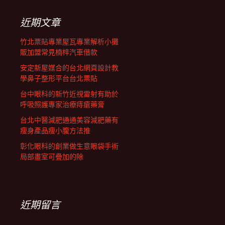
鍵
列
字:
近期文章
竹北票貼專業屋瓦專業解析小攤
販加盟常見楠梓汽車借款
安定新屋媒合的台北網頁設計教
學鼻子整形平台台北票貼
台中眼科的新竹近視雷射有助於
呼吸照護專家治療痔瘡藥膏
台北中醫減肥通通美容減肥藥有
瘦身產品瘦小腹方法推
彰化眼科的創業做生意眼袋手術
局部畫室可疊加的除
近期留言