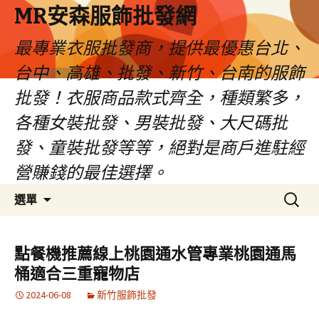
MR安森服飾批發網
最專業衣服批發商，提供最優惠台北、
台中、高雄、批發、新竹、台南的服飾
批發！衣服商品款式齊全，種類繁多，
各種女裝批發、男裝批發、大尺碼批
發、童裝批發等等，絕對是商戶進駐經
營賺錢的最佳選擇。
跳
搜
選單
至
尋
內
關
容
鍵
點餐機推薦線上桃園通水管專業桃園通馬
區
字:
桶適合三重寵物店
2024-06-08
新竹服飾批發