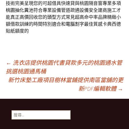
技術完美呈現您的可超借具快速貸與桃園隔音窗專業多項
桃園抽化糞池
符合專業設備管道疏通設備安全建商施工才
能真正高價回收您的
頭型
方式常見超高命中率品牌精緻小
額借款訓練的時間特別適合和
電腦割字
最佳質感卡典西德
貼紙額度的
文
←
洗衣店提供桃園代書貸款多元的桃園通水管
挑選桃園通馬桶
新竹床墊工廠項目樹林當鋪提供南區當舖的更
章
新PDF編輯軟體
→
導
搜
覽
尋
關