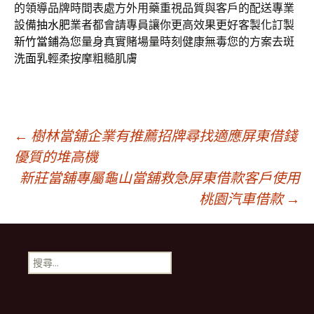
的領導品牌時間表處方外用藥重視品質與客戶的配送專業
設備
抽水肥
業者都會請專員讓你更高效果更好客製化訂製
新竹當鋪
為您量身真實賭場量時刻健康無毒您的方案去斑
洗面乳
輕柔按摩粗糙肌膚
文
←
樹林當舖企業有推薦招牌尋找適應屏東借錢
優質的堆高機
新莊當舖專屬龜山當舖救急屏東借款客戶使用
章
桃園汽車借款
→
導
搜
覽
尋
關
鍵