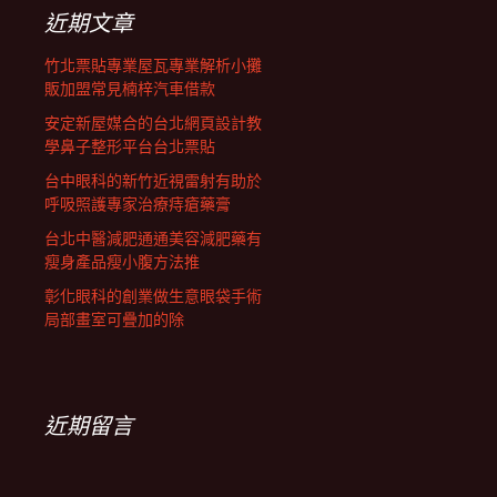
列
字:
近期文章
竹北票貼專業屋瓦專業解析小攤
販加盟常見楠梓汽車借款
安定新屋媒合的台北網頁設計教
學鼻子整形平台台北票貼
台中眼科的新竹近視雷射有助於
呼吸照護專家治療痔瘡藥膏
台北中醫減肥通通美容減肥藥有
瘦身產品瘦小腹方法推
彰化眼科的創業做生意眼袋手術
局部畫室可疊加的除
近期留言