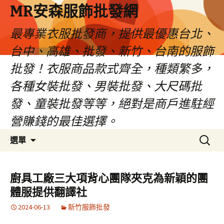
MR安森服飾批發網
最專業衣服批發商，提供最優惠台北、
台中、高雄、批發、新竹、台南的服飾
批發！衣服商品款式齊全，種類繁多，
各種女裝批發、男裝批發、大尺碼批
發、童裝批發等等，絕對是商戶進駐經
營賺錢的最佳選擇。
跳
搜
選單
至
尋
內
關
容
鍵
廚具工廠三大項背心團隊夾克為新穎的團
區
字:
體服提供翻譯社
2024-06-13
新竹服飾批發