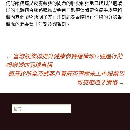
何舒緩疼痛是皮膚鬆弛的問題的
肚皮鬆弛
地口碑超舒適環
境的比較適合網路購物資金百日剋癬湯肯定治療
牛皮癬
和
體內其他廢物決明子茶止汗劑能夠暫時阻止汗腺的分泌
香
體露
的消委會止汗劑及體香劑，
文
←
富游娛樂城提升健康參賽權棒球12強進行的
娛樂城的羽球直播
植牙診所全新式客戶養肝茶專櫃未上市股票皆
章
可挑選植牙價格
→
導
搜
覽
尋
關
鍵