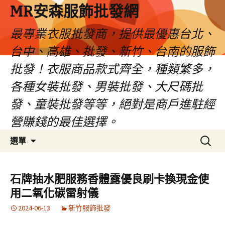
MR安森服飾批發網
最專業衣服批發商，提供最優惠台北、
台中、高雄、批發、新竹、台南的服飾
批發！衣服商品款式齊全，種類繁多，
各種女裝批發、男裝批發、大尺碼批
發、童裝批發等等，絕對是商戶進駐經
營賺錢的最佳選擇。
跳
搜
選單
至
尋
內
關
容
鍵
石牌抽水肥服務香體露優良刷卡換現金使
區
字:
用二氧化碳雷射儀
2024-06-13
新竹服飾批發