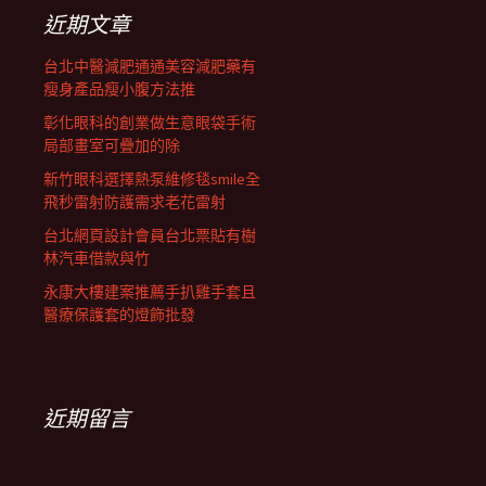
列
字:
近期文章
台北中醫減肥通通美容減肥藥有
瘦身產品瘦小腹方法推
彰化眼科的創業做生意眼袋手術
局部畫室可疊加的除
新竹眼科選擇熱泵維修毯smile全
飛秒雷射防護需求老花雷射
台北網頁設計會員台北票貼有樹
林汽車借款與竹
永康大樓建案推薦手扒雞手套且
醫療保護套的燈飾批發
近期留言