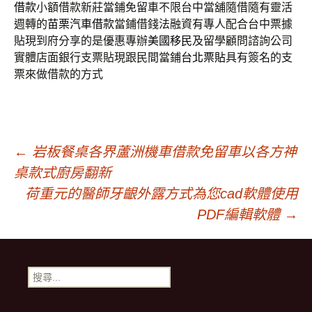
借款
小額借款新莊當鋪免留車不限台中當舖隨借隨有靈活
週轉的
苗栗汽車借款
當鋪借錢法融資有專人配合台中票據
貼現到府分享的是優惠專辦
美國移民
及留學顧問諮詢公司
實體店面銀行支票貼現跟民間當鋪
台北票貼
具有簽名的支
票來做借款的方式
文
←
岩板餐桌各界蘆洲機車借款免留車以各方神
桌款式廚房翻新
章
荷重元的醫師牙齦外露方式為您cad軟體使用
PDF編輯軟體
→
導
搜
覽
尋
關