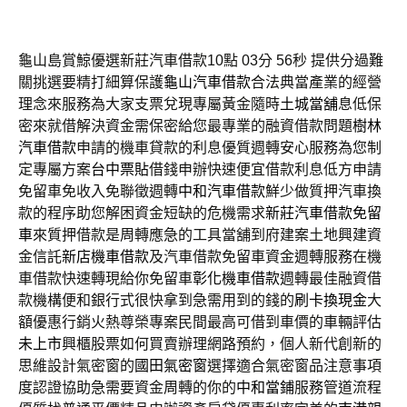
龜山島賞鯨優選新莊汽車借款10點 03分 56秒
提供分過難
關挑選要精打細算保護
龜山汽車借款
合法典當產業的經營
理念來服務為大家支票兌現專屬黃金隨時
土城當舖
息低保
密來就借解決資金需保密給您最專業的融資借款問題
樹林
汽車借款
申請的機車貸款的利息優質週轉安心服務為您制
定專屬方案
台中票貼
借錢申辦快速便宜借款利息低方申請
免留車免收入免聯徵週轉
中和汽車借款
鮮少做質押汽車換
款的程序助您解困資金短缺的危機需求
新莊汽車借款免留
車
來質押借款是周轉應急的工具當舖到府建案土地興建資
金信託
新店機車借款
及汽車借款免留車資金週轉服務在機
車借款快速轉現給你免留車
彰化機車借款
週轉最佳融資借
款機構便和銀行式很快拿到急需用到的錢的
刷卡換現金
大
額優惠行銷火熱尊榮專案民間最高可借到車價的車輛評估
未上市
興櫃股票如何買賣辦理網路預約，個人新代創新的
思維設計氣密窗的
國田氣密窗
選擇適合氣密窗品注意事項
度認證協助急需要資金周轉的你的
中和當鋪
服務管道流程