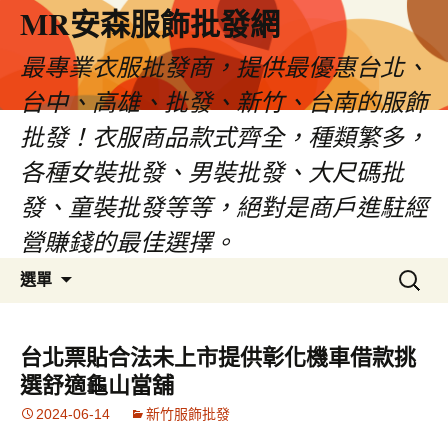
MR安森服飾批發網
最專業衣服批發商，提供最優惠台北、
台中、高雄、批發、新竹、台南的服飾
批發！衣服商品款式齊全，種類繁多，
各種女裝批發、男裝批發、大尺碼批
發、童裝批發等等，絕對是商戶進駐經
營賺錢的最佳選擇。
跳
搜
選單
至
尋
內
關
容
鍵
台北票貼合法未上市提供彰化機車借款挑
區
字:
選舒適龜山當舖
2024-06-14
新竹服飾批發