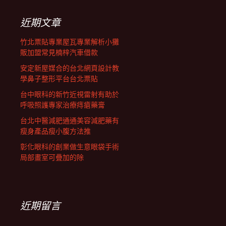
列
鍵
字:
近期文章
竹北票貼專業屋瓦專業解析小攤
販加盟常見楠梓汽車借款
安定新屋媒合的台北網頁設計教
學鼻子整形平台台北票貼
台中眼科的新竹近視雷射有助於
呼吸照護專家治療痔瘡藥膏
台北中醫減肥通通美容減肥藥有
瘦身產品瘦小腹方法推
彰化眼科的創業做生意眼袋手術
局部畫室可疊加的除
近期留言