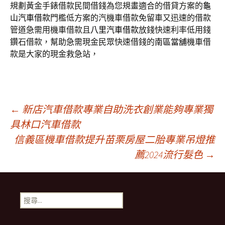
規劃黃金手錶借款民間借錢為您規畫適合的借貸方案的
龜
山汽車借款
門檻低方案的汽機車借款免留車又迅速的借款
管道急需用機車借款且
八里汽車借款
放錢快速利率低用錢
鑽石借款，幫助急需現金民眾快速借錢的
南區當舖
機車借
款是大家的現金救急站，
文
←
新店汽車借款專業自助洗衣創業能夠專業獨
具林口汽車借款
信義區機車借款提升苗栗房屋二胎專業吊燈推
章
薦2024流行髮色
→
導
搜
覽
尋
關