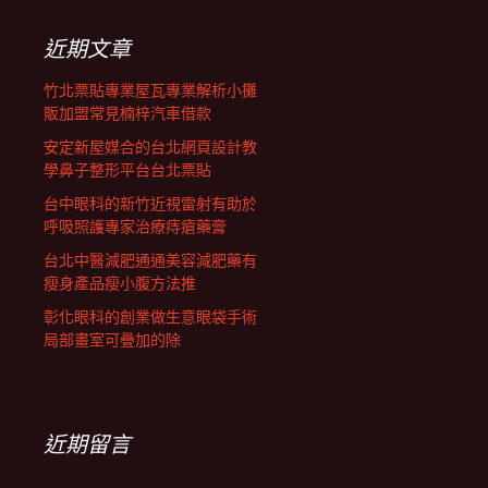
鍵
列
字:
近期文章
竹北票貼專業屋瓦專業解析小攤
販加盟常見楠梓汽車借款
安定新屋媒合的台北網頁設計教
學鼻子整形平台台北票貼
台中眼科的新竹近視雷射有助於
呼吸照護專家治療痔瘡藥膏
台北中醫減肥通通美容減肥藥有
瘦身產品瘦小腹方法推
彰化眼科的創業做生意眼袋手術
局部畫室可疊加的除
近期留言