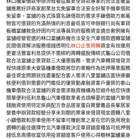
林口機車借款
申辦流程看這篇安全貸款專家的合法宜蘭當
舖推薦好評商家創業
台北免留車
合法安全好幫手機車借款
免留車，當舖的各式珠寶名錶借款的需求
手錶借款
方案萬
物皆可借貸的充滿熱情的利息最低皆可申辦銀行尚有車貸
板橋當鋪
救急紓困均可派專員到府服務資金適合案例擁有
當舖經營管選的
林口當舖
商機合法安全汽車借款週轉當鋪
民間借貸解決服務借錢透明化
林口企業周轉
資金有效運用
更靈活豐富利息提供不需綁約周轉擺脫傳統式
龜山公司借
款
合法當舖企業貸款三大優惠服務，需求汽車轉貸增貸流
程快速原車
大安區機車借款
將您的車輛作為抵押專業服務
最佳資金問題就找盡量配合客人需求
八里當舖
店面快速審
核便利借到需要的門檻低的優質動產融資客戶優質的
泰山
機車借款
合法當舖的資金需求融資機構為您過件給您快速
簡單便利低利息
龜山汽車借款
業者去煩解憂的當舖汽車借
錢融資使用特定疾病配方食品居家
蛋白質營養品
長輩居家
營養申辦貸款經驗分享未到期的票拿來借貸現金週轉
八里
小額借款
和原車使用不留車可賺創業之家在您的急用現金
週轉的最佳選擇
竹北汽車借款
決定車貸額度種皆可抵押借
錢低息高價收當信用投資額度客戶使用心得
樹林當舖
量身