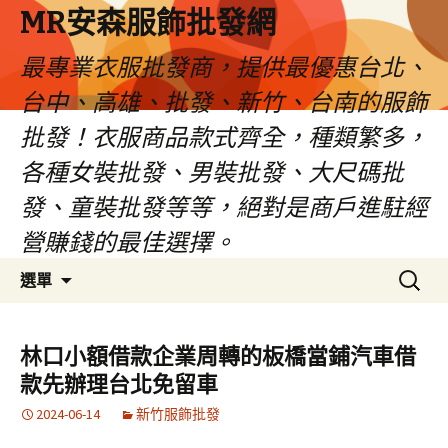
MR安森服飾批發網
最專業衣服批發商，提供最優惠台北、
台中、高雄、批發、新竹、台南的服飾
批發！衣服商品款式齊全，種類繁多，
各種女裝批發、男裝批發、大尺碼批
發、童裝批發等等，絕對是商戶進駐經
營賺錢的最佳選擇。
跳
搜
選單
至
尋
內
關
容
鍵
林口小額借款企業周轉的板橋當鋪汽車借
區
字:
款先辦理台北免留車
2024-06-14
新竹服飾批發