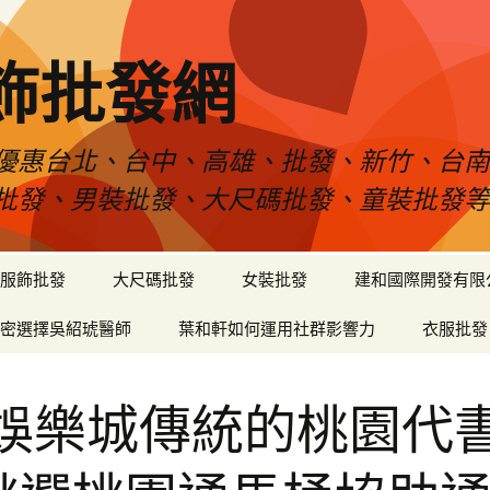
飾批發網
優惠台北、台中、高雄、批發、新竹、台
批發、男裝批發、大尺碼批發、童裝批發
服飾批發
大尺碼批發
女裝批發
建和國際開發有限
密選擇吳紹琥醫師
葉和軒如何運用社群影響力
衣服批發
A娛樂城傳統的桃園代