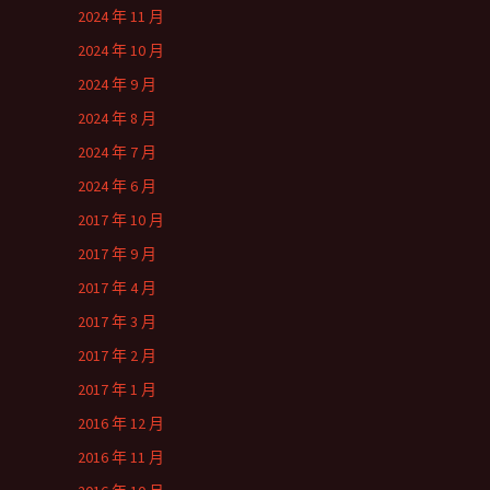
2024 年 11 月
2024 年 10 月
2024 年 9 月
2024 年 8 月
2024 年 7 月
2024 年 6 月
2017 年 10 月
2017 年 9 月
2017 年 4 月
2017 年 3 月
2017 年 2 月
2017 年 1 月
2016 年 12 月
2016 年 11 月