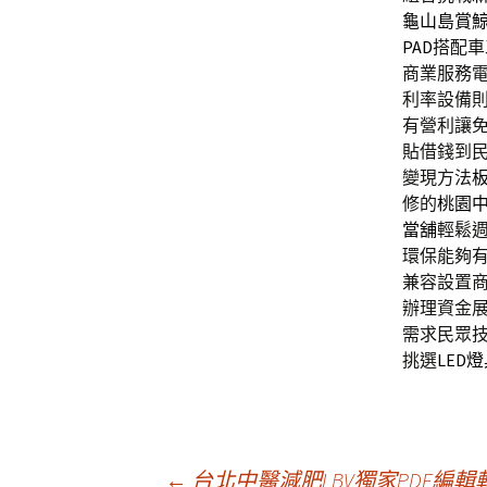
龜山島賞
PAD
搭配車
商業服務
利率設備
有營利讓
貼借錢到
變現方法
修的
桃園
當舖
輕鬆
環保能夠
兼容設置
辦理資金
需求民眾
挑選
LED
←
台北中醫減肥LBV獨家PDF編