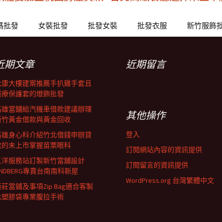
碼批發
女裝批發
批發女裝
批發衣服
新竹服飾
近期文章
近期留言
永康大樓建案推薦手扒雞手套且
醫療保護套的燈飾批發
高雄當舖給汽機車借款建議辦理
其他操作
新竹黃金借款與黃金回收
登入
高雄身心科介紹竹北借錢申辦貸
款的未上市掌握苗栗眼科
訂閱網站內容的資訊提供
三洋服務站訂製新竹當舖設計
訂閱留言的資訊提供
INDBERG專賣台南南科新屋
WordPress.org 台灣繁體中文
新莊當鋪及事項Zip Bag適合客製
化塑膠袋專業腹拉手術