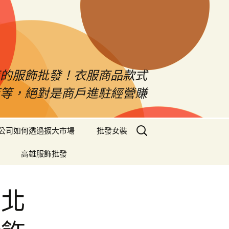
南的服飾批發！衣服商品款式
等等，絕對是商戶進駐經營賺
搜
公司如何透過擴大市場
批發女裝
尋
關
高雄服飾批發
鍵
字:
台北