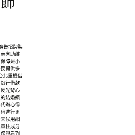
鑽飾
廣告招牌
製
推薦有助維
有保障是小
移民提供多
台北重機借
走銀行借款
的
反光背心
性的結婚鑽
學代辦心得
口碑進行更
全天候用網
能量柱成分
鯨保證看到