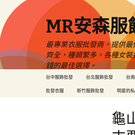
MR安森服
最專業衣服批發商，提供最
齊全，種類繁多，各種女裝
錢的最佳選擇。
跳
台中服飾批發
台北服飾批發
台南
至
內
批發衣服
新竹服飾批發
明星的私
容
區
龜