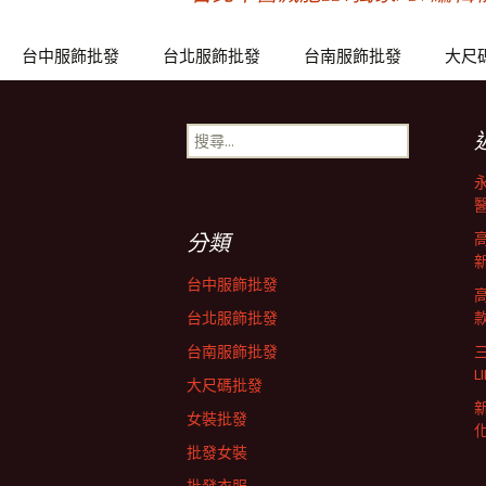
文
章
台中服飾批發
台北服飾批發
台南服飾批發
大尺
導
搜
尋
關
覽
鍵
字:
分類
列
台中服飾批發
台北服飾批發
台南服飾批發
L
大尺碼批發
女裝批發
批發女裝