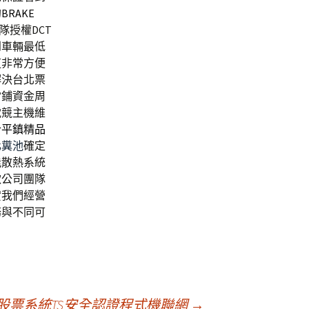
的
BRAKE
隊授權DCT
到車輛最低
道非常方便
解決台北票
當鋪資金周
電競主機維
合
平鎮精品
化糞池
確定
能散熱系統
款公司團隊
貸我們經營
務與不同可
股票系統TS安全認證程式機聯網
→