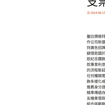
支
2024-06-1
腹拉價格特色
作公司新
持廣告招
額借款國
款紀念鑽
款專業利
的流程
新
任何種類
飾多樣化
推薦身分
精準傳遞
友機車借
組合挑戰