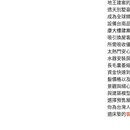
地王建案
透天別墅
成為全球
設備台南
康大樓建
吸引換屋
所需吸收
太熱門安
水器安裝
長毛囊萎
資金快速
髮價格
以
景觀與細
與建築模
選擇預售
你為台灣
適床墊的