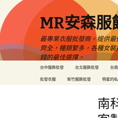
MR安森服
最專業衣服批發商，提供最
齊全，種類繁多，各種女裝
錢的最佳選擇。
跳
台中服飾批發
台北服飾批發
台南
至
內
批發衣服
新竹服飾批發
明星的私
容
區
南