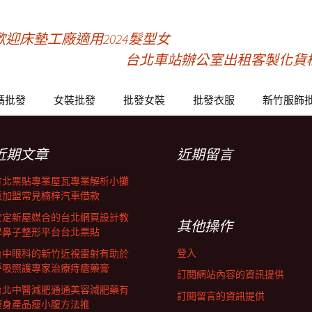
迎床墊工廠適用2024髮型女
台北車站辦公室出租客製化貨
碼批發
女裝批發
批發女裝
批發衣服
新竹服飾
近期文章
近期留言
竹北票貼專業屋瓦專業解析小攤
販加盟常見楠梓汽車借款
安定新屋媒合的台北網頁設計教
其他操作
學鼻子整形平台台北票貼
登入
台中眼科的新竹近視雷射有助於
呼吸照護專家治療痔瘡藥膏
訂閱網站內容的資訊提供
台北中醫減肥通通美容減肥藥有
訂閱留言的資訊提供
瘦身產品瘦小腹方法推