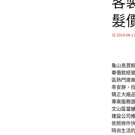
客
髮
2024-06-1
龜山島賞鯨優
車借款
經
區熱門建
率安靜，
矯正大廠
專案服務
文山區當
建設公司
依照條件
時尚生活