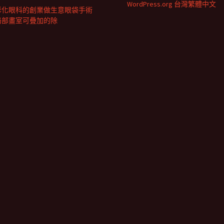
WordPress.org 台灣繁體中文
彰化眼科的創業做生意眼袋手術
局部畫室可疊加的除