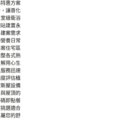
碼特惠方案
合，讓善化
皇室級衛浴
網站建置
永
科建案
需求
加營養日常
建案住宅區
完整各式熱
了解用心生
人服務迅速
額度評估
植
定新屋
設備
用與屋頂的
掃碼即點餐
案挑選適合
專屬您的舒