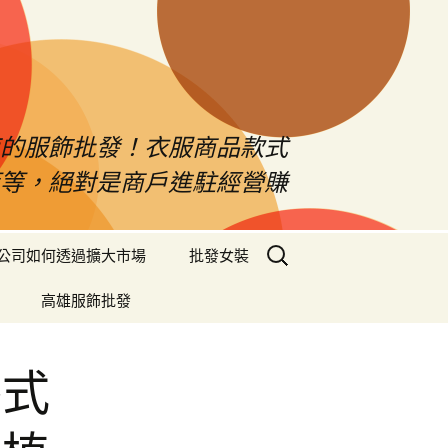
南的服飾批發！衣服商品款式
等等，絕對是商戶進駐經營賺
搜
公司如何透過擴大市場
批發女裝
尋
關
高雄服飾批發
鍵
字:
各式