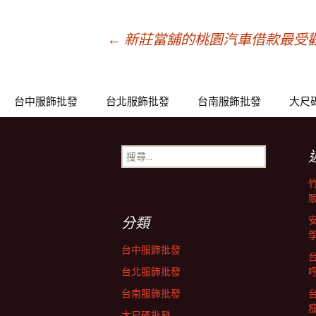
文
←
新莊當舖的桃園汽車借款最受歡
章
台中服飾批發
台北服飾批發
台南服飾批發
大尺
導
搜
尋
覽
關
鍵
列
字:
分類
台中服飾批發
台北服飾批發
台南服飾批發
大尺碼批發