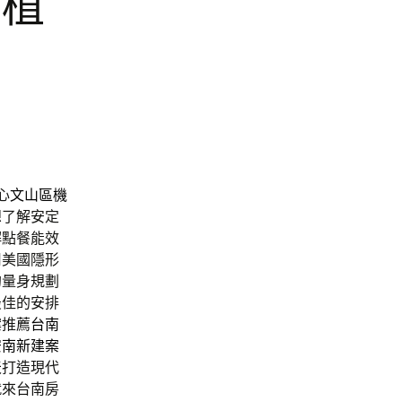
的植
心
文山區機
想了解安定
解點餐能效
用美國隱形
的量身規劃
最佳的安排
案推薦
台南
安南新建案
天
打造現代
就來台南房