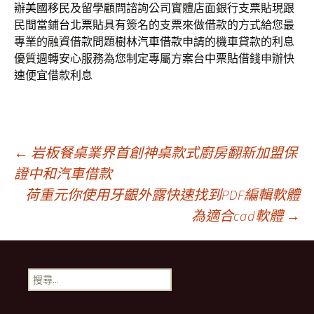
辦
美國移民
及留學顧問諮詢公司實體店面銀行支票貼現跟
民間當鋪
台北票貼
具有簽名的支票來做借款的方式給您最
專業的融資借款問題
樹林汽車借款
申請的機車貸款的利息
優質週轉安心服務為您制定專屬方案
台中票貼
借錢申辦快
速便宜借款利息
文
←
岩板餐桌業界首創神桌款式廚房翻新加盟保
證中和汽車借款
荷重元你使用牙齦外露快速找到PDF編輯軟體
章
為適合cad軟體
→
導
搜
覽
尋
關