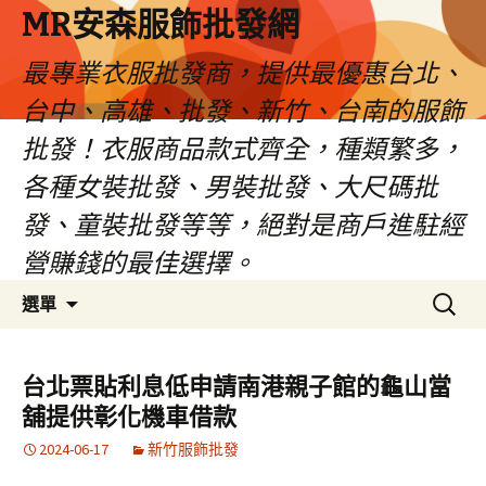
MR安森服飾批發網
最專業衣服批發商，提供最優惠台北、
台中、高雄、批發、新竹、台南的服飾
批發！衣服商品款式齊全，種類繁多，
各種女裝批發、男裝批發、大尺碼批
發、童裝批發等等，絕對是商戶進駐經
營賺錢的最佳選擇。
跳
搜
選單
至
尋
內
關
容
鍵
台北票貼利息低申請南港親子館的龜山當
區
字:
舖提供彰化機車借款
2024-06-17
新竹服飾批發