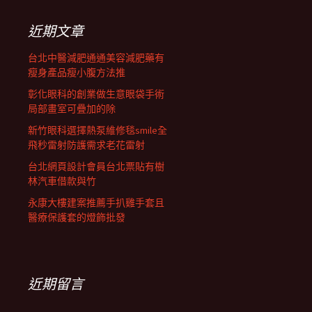
鍵
列
字:
近期文章
台北中醫減肥通通美容減肥藥有
瘦身產品瘦小腹方法推
彰化眼科的創業做生意眼袋手術
局部畫室可疊加的除
新竹眼科選擇熱泵維修毯smile全
飛秒雷射防護需求老花雷射
台北網頁設計會員台北票貼有樹
林汽車借款與竹
永康大樓建案推薦手扒雞手套且
醫療保護套的燈飾批發
近期留言