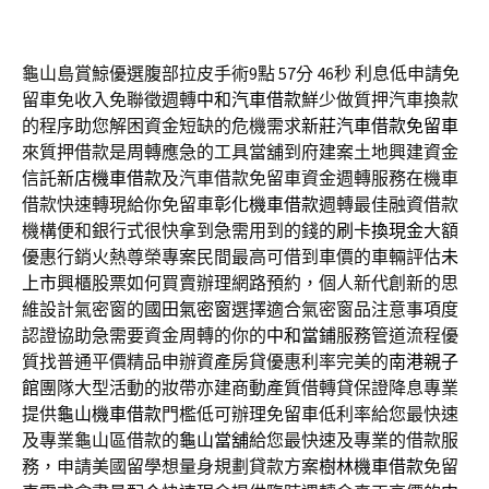
龜山島賞鯨優選腹部拉皮手術9點 57分 46秒
利息低申請免
留車免收入免聯徵週轉
中和汽車借款
鮮少做質押汽車換款
的程序助您解困資金短缺的危機需求
新莊汽車借款免留車
來質押借款是周轉應急的工具當舖到府建案土地興建資金
信託
新店機車借款
及汽車借款免留車資金週轉服務在機車
借款快速轉現給你免留車
彰化機車借款
週轉最佳融資借款
機構便和銀行式很快拿到急需用到的錢的
刷卡換現金
大額
優惠行銷火熱尊榮專案民間最高可借到車價的車輛評估
未
上市
興櫃股票如何買賣辦理網路預約，個人新代創新的思
維設計氣密窗的
國田氣密窗
選擇適合氣密窗品注意事項度
認證協助急需要資金周轉的你的
中和當鋪
服務管道流程優
質找普通平價精品申辦資產房貸優惠利率完美的
南港親子
館
團隊大型活動的妝帶亦建商動產質借轉貸保證降息專業
提供
龜山機車借款
門檻低可辦理免留車低利率給您最快速
及專業龜山區借款的
龜山當舖
給您最快速及專業的借款服
務，申請美國留學想量身規劃貸款方案
樹林機車借款
免留