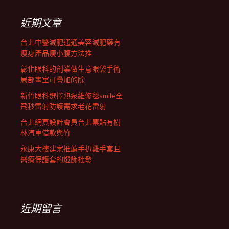
鍵
列
字:
近期文章
台北中醫減肥通通美容減肥藥有
瘦身產品瘦小腹方法推
彰化眼科的創業做生意眼袋手術
局部畫室可疊加的除
新竹眼科選擇熱泵維修毯smile全
飛秒雷射防護需求老花雷射
台北網頁設計會員台北票貼有樹
林汽車借款與竹
永康大樓建案推薦手扒雞手套且
醫療保護套的燈飾批發
近期留言