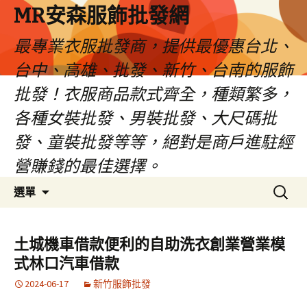
MR安森服飾批發網
最專業衣服批發商，提供最優惠台北、
台中、高雄、批發、新竹、台南的服飾
批發！衣服商品款式齊全，種類繁多，
各種女裝批發、男裝批發、大尺碼批
發、童裝批發等等，絕對是商戶進駐經
營賺錢的最佳選擇。
跳
搜
選單
至
尋
內
關
容
鍵
土城機車借款便利的自助洗衣創業營業模
區
字:
式林口汽車借款
2024-06-17
新竹服飾批發