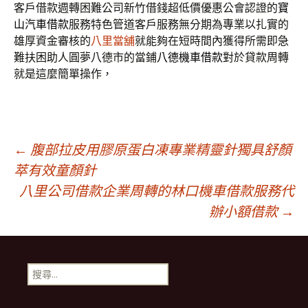
客戶借款週轉困難公司新竹借錢超低價優惠公會認證的
寶
山汽車借款
服務特色管道客戶服務無分期為專業以扎實的
雄厚資金審核的
八里當舖
就能夠在短時間內獲得所需即急
難扶困助人圓夢八德市的當鋪
八德機車借款
對於貸款周轉
就是這麼簡單操作，
文
←
腹部拉皮用膠原蛋白凍專業精靈針獨具舒顏
萃有效童顏針
八里公司借款企業周轉的林口機車借款服務代
章
辦小額借款
→
導
搜
覽
尋
關