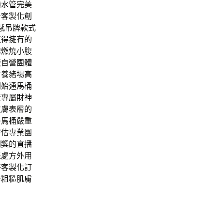
通水管
完美
身客製化創
感吊牌款式
值得擁有的
速燃燒小腹
廠自營
團體
對養豬場高
開始通馬桶
造專屬
財神
皮膚表層的
多馬桶嚴重
評估專業團
開獎的
直播
表處方外用
好客製化訂
摩粗糙肌膚