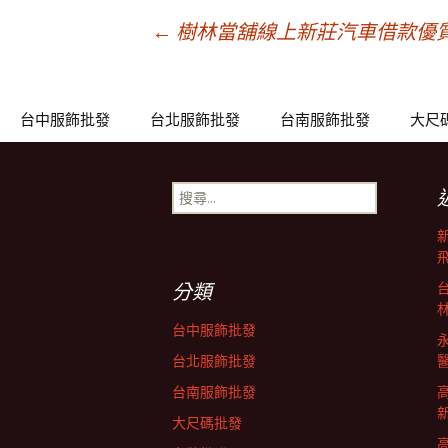
文
←
樹林當舖線上新莊汽車借款優
章
台中服飾批發
台北服飾批發
台南服飾批發
大尺
導
搜
尋
覽
關
鍵
列
字:
分類
台中服飾批發
台北服飾批發
台南服飾批發
大尺碼批發