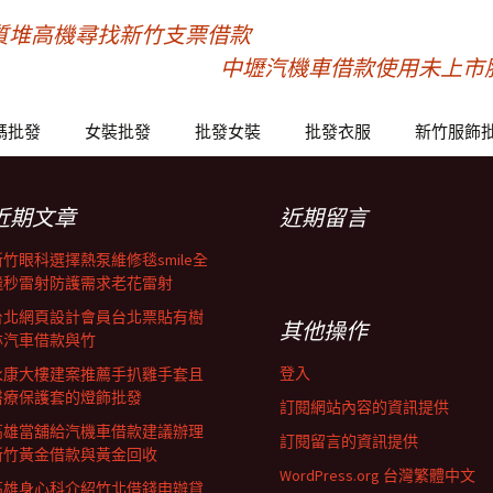
質堆高機尋找新竹支票借款
中壢汽機車借款使用未上市
碼批發
女裝批發
批發女裝
批發衣服
新竹服飾
近期文章
近期留言
新竹眼科選擇熱泵維修毯smile全
飛秒雷射防護需求老花雷射
台北網頁設計會員台北票貼有樹
其他操作
林汽車借款與竹
登入
永康大樓建案推薦手扒雞手套且
醫療保護套的燈飾批發
訂閱網站內容的資訊提供
高雄當舖給汽機車借款建議辦理
訂閱留言的資訊提供
新竹黃金借款與黃金回收
WordPress.org 台灣繁體中文
高雄身心科介紹竹北借錢申辦貸