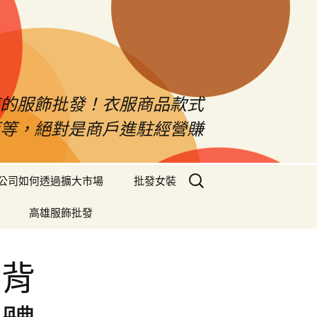
南的服飾批發！衣服商品款式
等等，絕對是商戶進駐經營賺
搜
公司如何透過擴大市場
批發女裝
尋
關
高雄服飾批發
鍵
字:
具背