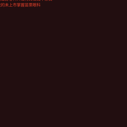
款的未上市掌握苗栗眼科