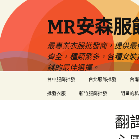
MR安森服
最專業衣服批發商，提供最
齊全，種類繁多，各種女裝
錢的最佳選擇。
跳
台中服飾批發
台北服飾批發
台南
至
內
批發衣服
新竹服飾批發
明星的私
容
區
翻