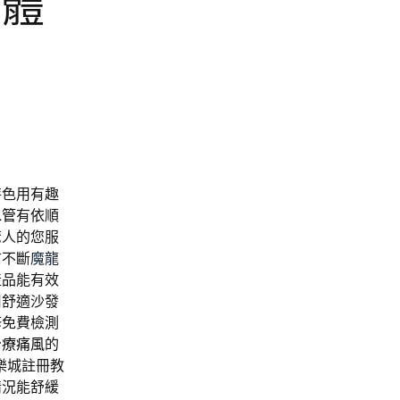
團體
特色用有趣
水管
有依順
驚人的您服
信不斷
魔龍
產品能有效
用舒適沙發
修免費檢測
治療痛風
的
樂城註冊教
情況能舒緩