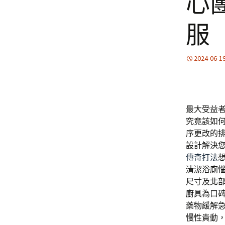
心
服
2024-06-1
最大受益
究竟該如
序更改的
設計解決
傳奇打法
清潔浴廁
尺寸及北
廚具
為口
藥物緩解急
慢性貴動