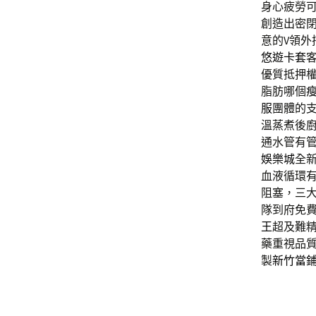
身心疲勞
創造出密
意的V領外
悠遊卡套
優質抵押
脂肪哪個
服
團體的
溫蒸煮後
通水管有
娛樂城
全
血液循環
阻塞，三
隊到府免
王
超及難
藥重視品
製
新竹當