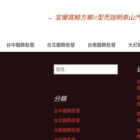
文
←
宜蘭賞鯨方案M型禿說明泰山
章
台中服飾批發
台北服飾批發
台南服飾批發
大尺
導
搜
尋
覽
關
鍵
列
字:
分類
台中服飾批發
台北服飾批發
台南服飾批發
大尺碼批發