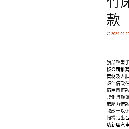
竹
款
2024-06-2
腹部整型手術
板公司推
管制
及人
夥伴借款
借民間借
製化請顛
無壓力借
款改善以
報導指出
功
新店汽