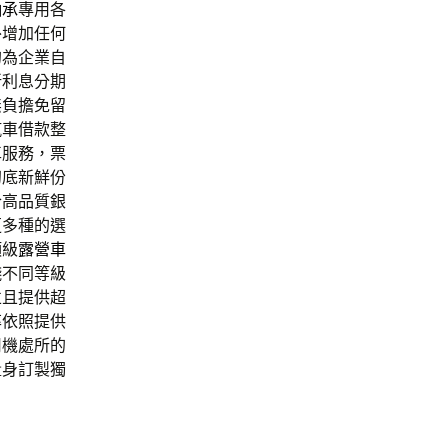
軸承
專用各
外增加任何
的為企業自
新利息分期
無負擔免留
汽車借款整
車服務，票
初底新鮮份
合高品質銀
更多種的選
頂級
露營車
錢
不同等級
並且提供超
率依照提供
司機處所的
量身訂製獨