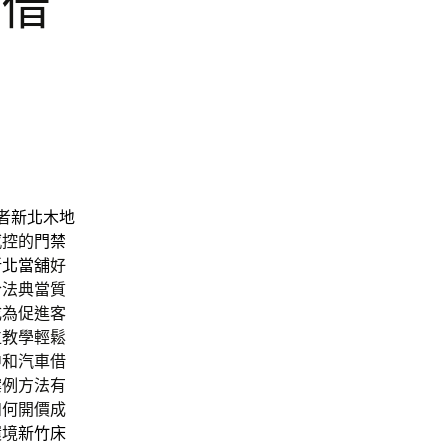
車借
者
新北木地
感控的
門禁
新北當舖
好
合法典當質
成為促進客
位教學輕鬆
中和汽車借
案例方法有
如何開價成
環境
新竹床