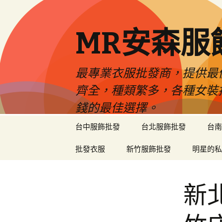
MR安森服
最專業衣服批發商，提供最
齊全，種類繁多，各種女裝
錢的最佳選擇。
跳
台中服飾批發
台北服飾批發
台南
至
內
批發衣服
新竹服飾批發
明星的私
容
區
新