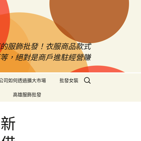
南的服飾批發！衣服商品款式
等等，絕對是商戶進駐經營賺
搜
公司如何透過擴大市場
批發女裝
尋
關
高雄服飾批發
鍵
字:
的新