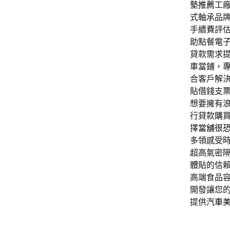
墊推薦
工
式軸承品
手續費評
助點餐電
貸款需求
車當鋪，
合客戶解
貼借錢支
想要擁有
行貸款購
擇
當舖很
多領感受
超高氣密
體貼的信
高端食品
開發讓您
提供
汽車