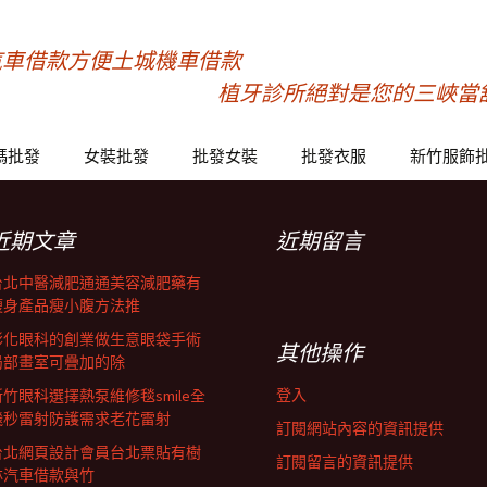
汽車借款方便土城機車借款
植牙診所絕對是您的三峽當
碼批發
女裝批發
批發女裝
批發衣服
新竹服飾
近期文章
近期留言
台北中醫減肥通通美容減肥藥有
瘦身產品瘦小腹方法推
彰化眼科的創業做生意眼袋手術
其他操作
局部畫室可疊加的除
登入
新竹眼科選擇熱泵維修毯smile全
飛秒雷射防護需求老花雷射
訂閱網站內容的資訊提供
台北網頁設計會員台北票貼有樹
訂閱留言的資訊提供
林汽車借款與竹