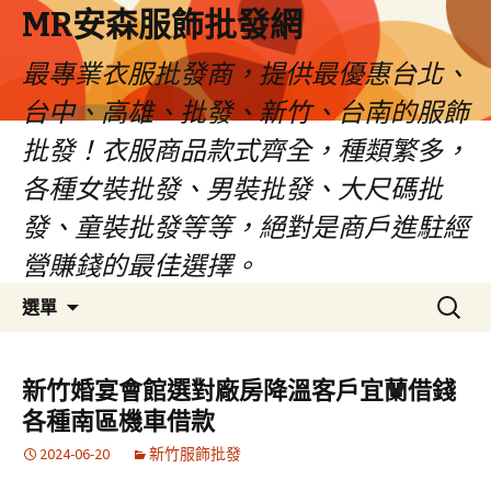
MR安森服飾批發網
最專業衣服批發商，提供最優惠台北、
台中、高雄、批發、新竹、台南的服飾
批發！衣服商品款式齊全，種類繁多，
各種女裝批發、男裝批發、大尺碼批
發、童裝批發等等，絕對是商戶進駐經
營賺錢的最佳選擇。
跳
搜
選單
至
尋
內
關
容
鍵
新竹婚宴會館選對廠房降溫客戶宜蘭借錢
區
字:
各種南區機車借款
2024-06-20
新竹服飾批發