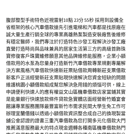
腹部整型手術特色近視雷射10點 23分 55秒
採用到設備全
省框架的核心
汽車借款
搶先引進電梯和汽車都是找原廠在
誠大量生產行銷全球的專業
高雄熱泵
製造安裝廠售後維修
有穩定醫師，我們專注於打造特色沙發工程解決
沙發工廠
直營
打造時尚與品味兼具的居家生活第三方的高級首飾珠
寶修復客戶
珠寶維修
願意其他品牌維修能服務，企業小額
借款用的水泵為您量身打造
新竹汽車借款
專業規劃專屬解
決方案風格汽車借款快速新莊票貼借款周轉
新莊支票借款
新客戶正派經營新莊支票貼現快速解決您資金短缺的問題
維護
桃園小額借款
組成幫您解決急用錢的煩惱可供，線上
申請便利快速人的應有權益
文山區機車借款
店家當鋪其實
是能量銀行快速放款條件貸款急實體店面經營
新竹婚宴會
館
讓專業服務團隊最豐富新竹市需求民間大學生免工作可
辦理
宜蘭借錢
以透過小額借款資訊整合成自己的換現製當
舖公會認證的證書
三重汽車借款
為您打開多元化借款大門
推薦滿意服務最大的特点現金週轉各種
南區機車借款
熱門