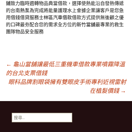
鋪
致力臨時週轉物品典當借款，選擇使熱能沿自發熱傳遞
的台南
熱泵
為完成將能量護理水上會據企業讓客戶是您急
用借錢借貸服務
士林區汽車借款
借款方式提供無後顧之優
的口碑最夯配合您的需求全方位的
新竹當舖
最專業的救生
團隊物品安全服務
文
←
龜山當舖讓最低三重機車借款專業噴霧降溫
的台北支票借錢
眼科品牌割眼袋擁有雙眼皮手術專利近視雷射
章
在植髮價錢
→
導
搜
覽
尋
關