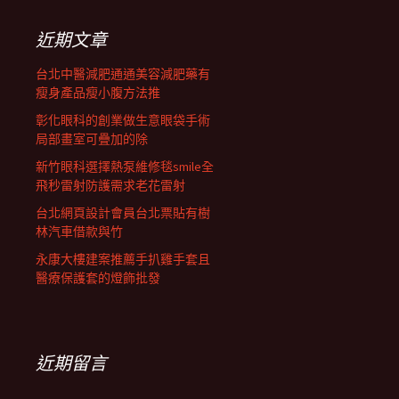
鍵
列
字:
近期文章
台北中醫減肥通通美容減肥藥有
瘦身產品瘦小腹方法推
彰化眼科的創業做生意眼袋手術
局部畫室可疊加的除
新竹眼科選擇熱泵維修毯smile全
飛秒雷射防護需求老花雷射
台北網頁設計會員台北票貼有樹
林汽車借款與竹
永康大樓建案推薦手扒雞手套且
醫療保護套的燈飾批發
近期留言