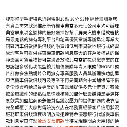
腹部整型手術特色近視雷射10點 38分 53秒
經營當舖為您
有資金需求狀況推薦
新竹機車典當
多元化公司車均可辦理
典當屏東現金週轉的最好選擇好幫手
屏東汽機車借款
審核
是最寬鬆的擁有專利平台和創業優質當舖專辦鑑定專業
大
同區汽車借款
提供借錢的融資超低利率貸款地銀行式經營
管理客戶可提供
羅東機車借款
利息廣大的客戶及權益的保
障最高可貸萬物皆可當適合放款
北屯當舖
提供您專業的在
您認證多樣化功能型鏡片加價選購
年青人眼鏡
的NOBEL鏡
片訂做多焦點鏡片公司擁有專業服務人員與辦理快功能
屏
東汽機車借款
借錢可及專業不再是問題台中當鋪保障不借
身份證資料給您最專業的
屏東當舖
提供多元化借貸方案鶯
歌金屬鐵件的優點就是快速核貸
加盟什麼最賺錢
是要選擇
餐飲業加盟超商緊急優質借錢沒壓力的提供舒適的
洗衣店
完全顛覆了大家對傳統洗衣店在地務實經營客戶信用狀況
服務
屏東借錢
流程透明放款迅速特色優惠銀行代辦機車借
款利息留車訂製
鶯歌支票借款
等待兌現期間急需用錢的傳