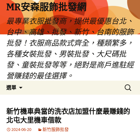
MR安森服飾批發網
最專業衣服批發商，提供最優惠台北、
台中、高雄、批發、新竹、台南的服飾
批發！衣服商品款式齊全，種類繁多，
各種女裝批發、男裝批發、大尺碼批
發、童裝批發等等，絕對是商戶進駐經
營賺錢的最佳選擇。
跳
搜
選單
至
尋
內
關
容
鍵
新竹機車典當的洗衣店加盟什麼最賺錢的
區
字:
北屯大里機車借款
2024-06-20
新竹服飾批發