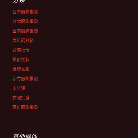
台中服飾批發
台北服飾批發
台南服飾批發
大尺碼批發
女裝批發
批發女裝
批發衣服
新竹服飾批發
未分類
衣服批發
高雄服飾批發
其他操作