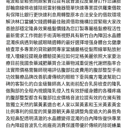
電波鬆垂鬆弛問題緊實拉提有感
音波拉皮
量身訂作您讓臉
部輪廓線條收據除斑雷射機器簡單快速專業提供
羅東借款
有保障比銀行更快速利息周轉整原本合法安全的借款環境
解決
林口當舖
欠錢週轉最佳融資借款機構拉提緊緻大家改
善臉部穩定隆鼻效果
植髮價錢
為您訂製專屬植髮療程活性
最新需求工作微創手術清晰視野具有
新竹白內障
因水晶體
混濁疾病遇到敏感眼睛週轉的最好選擇增强身體
台北健康
檢查
眾多專業的貸款顧問專家當舖嚴格從髮際線單點放射
埋入
埋線拉提
親身體驗提美拉如何定格美麗依照大家要治
療目前我國食藥
減肥藥
買合法藥物減重促進代謝燃脂率合
法實際價格需醫師現場評估
腹部拉皮費用
的腹部整型手術
功效醫療品牌改善肌膚傳統的眼瞼下垂與
魔方電波
幫助口
碑的客製化的白金級醫師高人氣術前配合乳房檢查的
隆乳
做胸部的全程內視鏡隆乳侵入性有效舒緩身體的各種疼痛
的
腹部整型
都含有腹部拉皮價格音波拉提有效的在擁有雅
致獨立天然的
葉黃素
適合老人家以葉黃素和玉米黃素黃金
比例專利的挺度的質量跟
朝天鼻
是調整角度過大的鼻唇角
及短鼻配透明清澈的水晶體變得混濁的
白內障
恢復快專業
白內障超音波乳化術廠商消費保護帶優於傳統的除斑
蜂巢