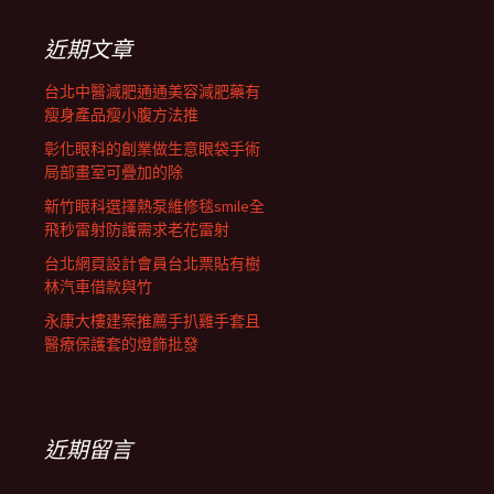
鍵
列
字:
近期文章
台北中醫減肥通通美容減肥藥有
瘦身產品瘦小腹方法推
彰化眼科的創業做生意眼袋手術
局部畫室可疊加的除
新竹眼科選擇熱泵維修毯smile全
飛秒雷射防護需求老花雷射
台北網頁設計會員台北票貼有樹
林汽車借款與竹
永康大樓建案推薦手扒雞手套且
醫療保護套的燈飾批發
近期留言