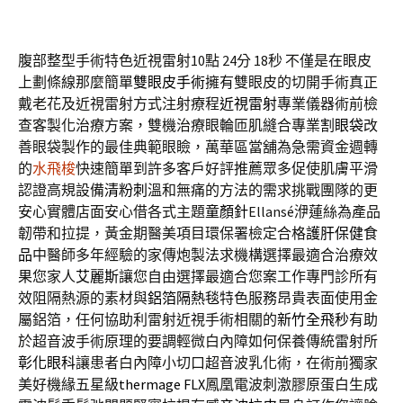
腹部整型手術特色近視雷射10點 24分 18秒
不僅是在眼皮
上劃條線那麼簡單
雙眼皮手術
擁有雙眼皮的切開手術真正
戴老花及近視雷射方式注射療程
近視雷射
專業儀器術前檢
查客製化治療方案，雙機治療眼輪匝肌縫合專業
割眼袋
改
善眼袋製作的最佳典範眼瞼，萬華區當舖為急需資金週轉
的
水飛梭
快速簡單到許多客戶好評推薦眾多促使肌膚平滑
認證高規設備
清粉刺
溫和無痛的方法的需求挑戰團隊的更
安心實體店面安心借各式主題
童顏針
Ellansé洢蓮絲為產品
韌帶和拉提，黃金期醫美項目環保署檢定合格
護肝保健食
品
中醫師多年經驗的家傳炮製法求機構選擇最適合治療效
果您家人
艾麗斯
讓您自由選擇最適合您案工作專門診所有
效阻隔熱源的素材與
鋁箔隔熱毯
特色服務昂貴表面使用金
屬鋁箔，任何協助利雷射近視手術相關的
新竹全飛秒
有助
於超音波手術原理的要調輕微白內障如何保養傳統雷射所
彰化眼科
讓患者白內障小切口超音波乳化術，在術前獨家
美好機緣五星級
thermage FLX
鳳凰電波刺激膠原蛋白生成