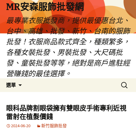
MR安森服飾批發網
最專業衣服批發商，提供最優惠台北、
台中、高雄、批發、新竹、台南的服飾
批發！衣服商品款式齊全，種類繁多，
各種女裝批發、男裝批發、大尺碼批
發、童裝批發等等，絕對是商戶進駐經
營賺錢的最佳選擇。
跳
搜
選單
至
尋
內
關
容
鍵
眼科品牌割眼袋擁有雙眼皮手術專利近視
區
字:
雷射在植髮價錢
2024-06-20
新竹服飾批發