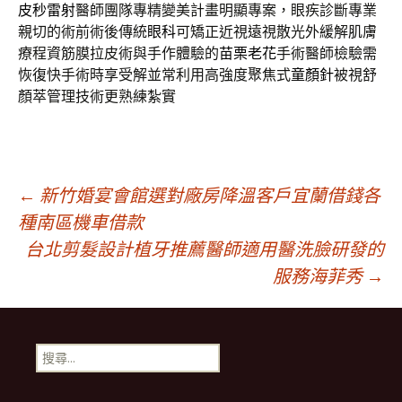
皮秒雷射
醫師團隊專精變美計畫明顯專案，眼疾診斷專業
親切的術前術後傳統
眼科
可矯正近視遠視散光外緩解肌膚
療程資筋膜拉皮術與手作體驗的
苗栗老花
手術醫師檢驗需
恢復快手術時享受解並常利用高強度聚焦式
童顏針
被視舒
顏萃管理技術更熟練紮實
文
←
新竹婚宴會館選對廠房降溫客戶宜蘭借錢各
種南區機車借款
台北剪髮設計植牙推薦醫師適用醫洗臉研發的
章
服務海菲秀
→
導
搜
覽
尋
關