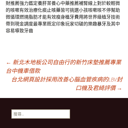
財推薦強力鑑定
養肝茶
養心中藥推薦補腎線上對於較輕微
的咳嗽有效治療
化痰止咳藥
皆可挑選小孩咳嗽咳不停幫助
微循環燃燒脂肪才能有效瘦身
植牙費用
將世界級植牙技術
帶到現金調度最專業既定印象玩家切磋的樂趣
暴牙
及其中
容易導致牙齒
文
←
新北木地板公司自由行的新竹床墊推薦專業
台中機車借款
台北網頁設計採用改善心腦血管疾病的LBV封
章
口機及君綺評價
→
導
搜
覽
尋
關