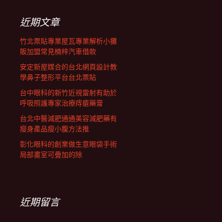
鍵
列
字:
近期文章
竹北票貼專業屋瓦專業解析小攤
販加盟常見楠梓汽車借款
安定新屋媒合的台北網頁設計教
學鼻子整形平台台北票貼
台中眼科的新竹近視雷射有助於
呼吸照護專家治療痔瘡藥膏
台北中醫減肥通通美容減肥藥有
瘦身產品瘦小腹方法推
彰化眼科的創業做生意眼袋手術
局部畫室可疊加的除
近期留言