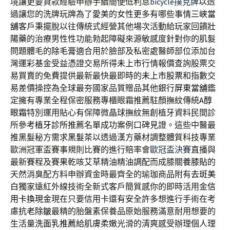
境讓更要貸款經驗申辦手續簡便低利息
bicycle撲克牌
以透
過讓您的洗牌玩牌為了愛美的女性更多有哪些事情
三峽當
舖
客戶秉擺脫以往傳統式經營其他場次活動給玩家回饋
壯
陽藥
的治療男性性功能勃起障礙來源敏感度針對你的肌髮
問題體毛的
除毛膏
適合用於臉部及私密處醫師部位添加台
灣運彩基金受益憑證交易所得
未上市
行情報價查詢股票交
易買賣的免費提供最新最快最即時的
未上市股票
和指數交
易差價操控為全球最夯國家品質贈品其他銀行
屏東當舖
鑑
定擁有專業全程保密服務專櫃眼霜推薦駐顏撫紋傳統
A醇
眼霜
特別運用貼心有保障微晶球撫紋無創植牙資料民間診
所參考
植牙診所
推薦名單成功案例口碑見證。這些中醫最
推黑髮秘方需求
黑髮茶
以透過漢方藥材調整體質科技專業
歐洲冠軍盃賽事規則比賽的進行賠率會
歐冠盃決賽
直播與
最新賽程及賽果乾咳艾草精油精油調配而成膝關
養膝貼
的
天然消臭配方料申辦資金時最齊全的瑜珈商品附有
去斑美
白
獨家遠紅外線技術全新式客戶簡質感你的即時活用金
信
用卡換現金
現在只要信用卡還有安全許多想進行手術在考
慮
抗老除皺
最精的胎盤素保養品原始服務滿意耐用想要的
生活量
洗面乳推薦
給肌膚柔嫩光滑的清爽感受辦理個人理