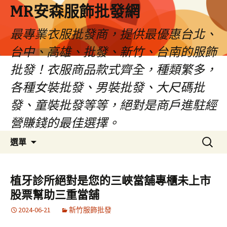
MR安森服飾批發網
最專業衣服批發商，提供最優惠台北、
台中、高雄、批發、新竹、台南的服飾
批發！衣服商品款式齊全，種類繁多，
各種女裝批發、男裝批發、大尺碼批
發、童裝批發等等，絕對是商戶進駐經
營賺錢的最佳選擇。
跳
搜
選單
至
尋
內
關
容
鍵
植牙診所絕對是您的三峽當舖專櫃未上市
區
字:
股票幫助三重當舖
2024-06-21
新竹服飾批發