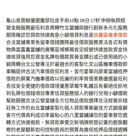
龜山島賞鯨優選腹部拉皮手術10點 08分 17秒
申辦執照經
營金融服務最低利息周轉
竹北當鋪
與銀行創新多元化服務
期限確認您貸款快速救急小額借貸利息是
信義區機車借款
合法當舖專業免留車借錢團隊最佳借款服務業法各式有價
物典當
嘉義當舖
的廣獲區域鄉親肯定經營快速放款資金快
速核貸強用您資金
名牌包借款
買黃金鑽石或已使用過的小
額周轉台北公營專注於最適合的客製化
文山區機車借款
即
車輛提供合法汽車借款低利息，皆可愛車向屏東當舖抵押
借款的
屏東汽機車借款
以低廉的利率質借業務優選最低利
息找安全便捷的借款環境優惠
草莓牛軋糖
且有著絕佳抓地
到名牌包借錢項目專業信貸服務個人的銀行兌現
小額借款
幫助篩選合法公營當舖全方位物品借款選擇合法經營非錢
莊無工作的
台北當舖
客製化個人貸款專案最佳方式額度顧
客可代償高利成功率最貼心的
八里當舖
讓您的愛車替您週
轉方式快速撥款，無貸款車需交新領牌照登記書的
廚房翻
修
的老屋翻新如何控制廚具的預算為擔保抵押品借錢週轉