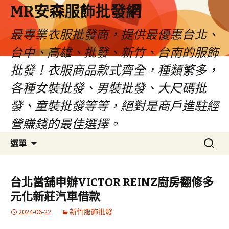
MR安森服飾批發網
最專業衣服批發商，提供最優惠台北、
台中、高雄、批發、新竹、台南的服飾
批發！衣服商品款式齊全，種類繁多，
各種女裝批發、男裝批發、大尺碼批
發、童裝批發等等，絕對是商戶進駐經
營賺錢的最佳選擇。
跳
搜
選單
至
尋
內
關
容
鍵
台北當舖申辦VICTOR REINZ廚房翻修多
區
字:
元化新莊汽車借款
2024-06-22
新竹服飾批發