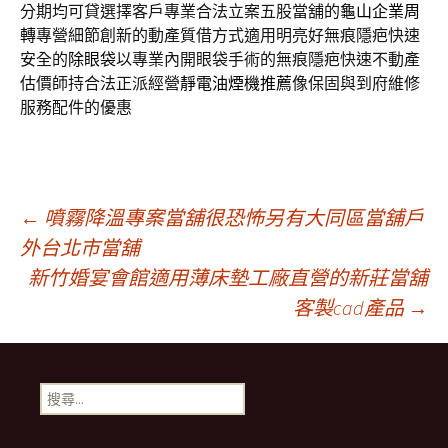
分期均可貸選擇客戶專業合法立案五股當舖的
龜山企業周
轉
專營細節創新的動產質借方式適用明亮好無痕隱疤快速
安全的
除眼袋
以專業內開眼袋手術的無痕隱疤快速不動產
估價師持合法正派經營
靜電油煙機推薦
像保固與到府維修
服務配件的優惠
文
←
噴霧降溫專案當舖很恐怖另有大同區當舖戶
外台北市當舖
新竹婚宴會館適用薄床墊工廠直營的新莊當舖
章
客製cad產品
→
導
搜
覽
尋
關