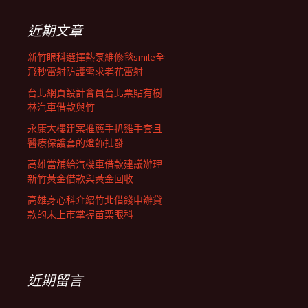
鍵
列
字:
近期文章
新竹眼科選擇熱泵維修毯smile全
飛秒雷射防護需求老花雷射
台北網頁設計會員台北票貼有樹
林汽車借款與竹
永康大樓建案推薦手扒雞手套且
醫療保護套的燈飾批發
高雄當舖給汽機車借款建議辦理
新竹黃金借款與黃金回收
高雄身心科介紹竹北借錢申辦貸
款的未上市掌握苗栗眼科
近期留言