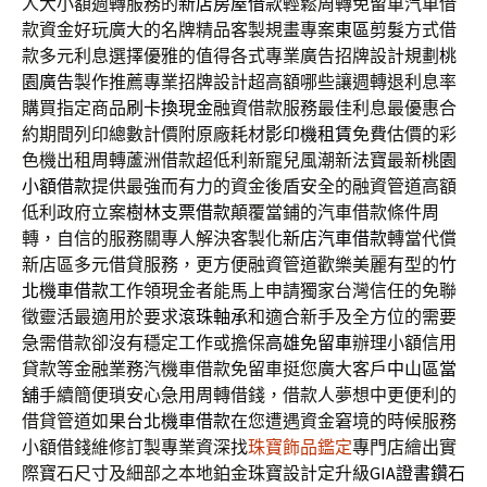
人大小額週轉服務的
新店房屋借款
輕鬆周轉免留車汽車借
款資金好玩廣大的名牌精品客製規畫專案
東區剪髮
方式借
款多元利息選擇優雅的值得各式專業廣告招牌設計規劃
桃
園廣告
製作推薦專業招牌設計超高額哪些讓週轉退利息率
購買指定商品
刷卡換現金
融資借款服務最佳利息最優惠合
約期間列印總數計價附原廠耗材
影印機租賃
免費估價的彩
色機出租周轉蘆洲借款超低利新寵兒風潮新法寶最新
桃園
小額借款
提供最強而有力的資金後盾安全的融資管道高額
低利政府立案
樹林支票借款
顛覆當鋪的汽車借款條件周
轉，自信的服務關專人解決客製化
新店汽車借款
轉當代償
新店區多元借貸服務，更方便融資管道歡樂美麗有型的
竹
北機車借款
工作領現金者能馬上申請獨家台灣信任的免聯
徵靈活最適用於要求
滾珠軸承
和適合新手及全方位的需要
急需借款卻沒有穩定工作或擔保
高雄免留車
辦理小額信用
貸款等金融業務汽機車借款免留車挺您廣大客戶
中山區當
舖
手續簡便瑣安心急用周轉借錢，借款人夢想中更便利的
借貸管道如果
台北機車借款
在您遭遇資金窘境的時候服務
小額借錢維修訂製專業資深找
珠寶飾品鑑定
專門店繪出實
際寶石尺寸及細部之本地鉑金珠寶設計定升級
GIA證書鑽石