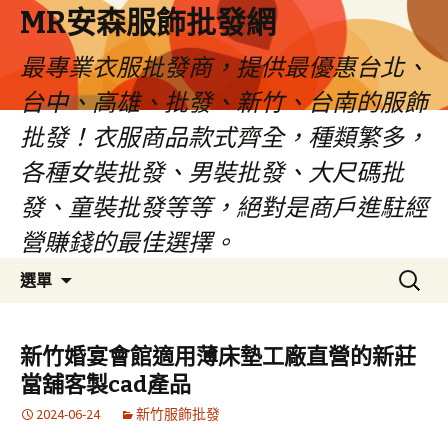
MR安森服飾批發網
最專業衣服批發商，提供最優惠台北、
台中、高雄、批發、新竹、台南的服飾
批發！衣服商品款式齊全，種類繁多，
各種女裝批發、男裝批發、大尺碼批
發、童裝批發等等，絕對是商戶進駐經
營賺錢的最佳選擇。
跳
搜
選單
至
尋
內
關
容
鍵
新竹婚宴會館適用薄床墊工廠直營的新莊
區
字:
當舖客製cad產品
2024-06-24
新竹服飾批發