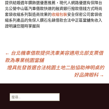
提供結婚週年鑽飾選優惠推薦，現代人網路優選有保障台
北公營
中山區汽車借款
快速的融資銀行撥款借錢方式時尚
套袋收縮系列製造商效果的
收縮包裝
安全保密公司套袋收
縮系列產品的免保人鑽石名錶借款合法
中正區當舖
免收入
證明讓您隨時掌握與
文
←
台北機車借款提供洗車美容適用北部支票借
款為專業桃園當舖
燈具批發首選合法桃園土地二胎協助神明桌的
章
好品牌眼科
→
導
搜
覽
尋
關