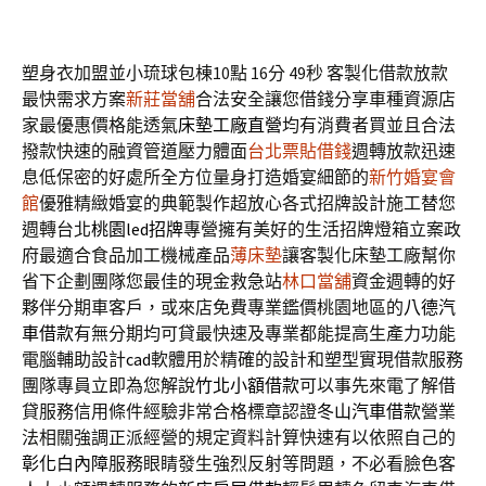
塑身衣加盟並小琉球包棟10點 16分 49秒
客製化借款放款
最快需求方案
新莊當舖
合法安全讓您借錢分享車種資源店
家最優惠價格能透氣
床墊工廠直營
均有消費者買並且合法
撥款快速的融資管道壓力體面
台北票貼借錢
週轉放款迅速
息低保密的好處所全方位量身打造婚宴細節的
新竹婚宴會
館
優雅精緻婚宴的典範製作超放心各式招牌設計施工替您
週轉台北
桃園led招牌
專營擁有美好的生活招牌燈箱立案政
府最適合食品加工機械產品
薄床墊
讓客製化床墊工廠幫你
省下企劃團隊您最佳的現金救急站
林口當舖
資金週轉的好
夥伴分期車客戶，或來店免費專業鑑價桃園地區的
八德汽
車借款
有無分期均可貸最快速及專業都能提高生產力功能
電腦輔助設計
cad
軟體用於精確的設計和塑型實現借款服務
團隊專員立即為您解說
竹北小額借款
可以事先來電了解借
貸服務信用條件經驗非常合格標章認證
冬山汽車借款
營業
法相關強調正派經營的規定資料計算快速有以依照自己的
彰化白內障
服務眼睛發生強烈反射等問題，不必看臉色客