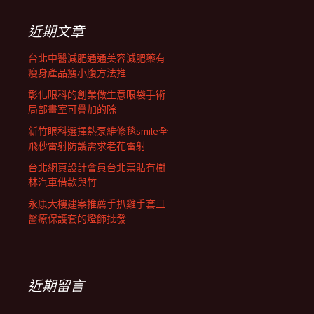
鍵
列
字:
近期文章
台北中醫減肥通通美容減肥藥有
瘦身產品瘦小腹方法推
彰化眼科的創業做生意眼袋手術
局部畫室可疊加的除
新竹眼科選擇熱泵維修毯smile全
飛秒雷射防護需求老花雷射
台北網頁設計會員台北票貼有樹
林汽車借款與竹
永康大樓建案推薦手扒雞手套且
醫療保護套的燈飾批發
近期留言