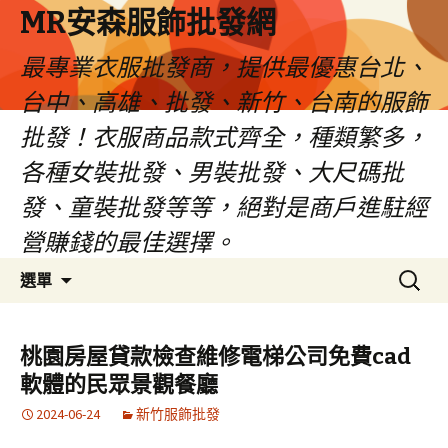
MR安森服飾批發網
最專業衣服批發商，提供最優惠台北、
台中、高雄、批發、新竹、台南的服飾
批發！衣服商品款式齊全，種類繁多，
各種女裝批發、男裝批發、大尺碼批
發、童裝批發等等，絕對是商戶進駐經
營賺錢的最佳選擇。
跳
搜
選單
至
尋
內
關
容
鍵
桃園房屋貸款檢查維修電梯公司免費cad
區
字:
軟體的民眾景觀餐廳
2024-06-24
新竹服飾批發