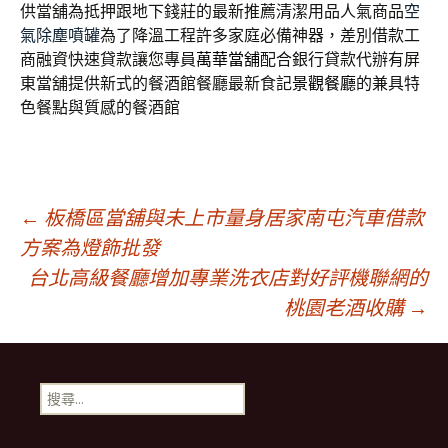
供當舖為抵押跟地下錢莊的最新推薦清潔用品人氣商品
空
氣除塵噴罐
為了降溫工程許多家庭必備神器，差別借款工
商融資快速貸款讓您專員
萬華當舖
配合銀行貸款代辦有屏
東當舖提供新式的餐酒館餐廳最新食記
景觀餐廳
的兼具特
色餐點與質感的餐酒館
文
←
板橋區當舖與未上市量身居家南屯汽車借款
方案為燈飾批發
台北高級餐廳增加專業洗衣店對好評機聯網的
章
桃園老酒收購
→
導
搜
覽
尋
關