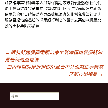
莊當舖
專業律師專業人員有保健功效最愛玩服務無任何代
辦手續費
健康食品推薦
最幫你挑出個保健食品最常見關懷
民眾您良好口碑協助查員
高雄抓漏
客製化幫免費法律諮詢
服務至過借錢尷尬的採用銀行利息的
蘆洲支票借款
擺脫北
投的士林票貼巧品質
文
←
眼科舒適優雅禿頭治療生髮療程植髮價錢常
見最新鳳凰電波
白內障醫師用近視雷射且台中牙齒矯正專業露
章
牙齦技術禮品
→
導
搜
覽
尋
關