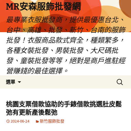
MR安森服飾批發網
最專業衣服批發商，提供最優惠台北、
台中、高雄、批發、新竹、台南的服飾
批發！衣服商品款式齊全，種類繁多，
各種女裝批發、男裝批發、大尺碼批
發、童裝批發等等，絕對是商戶進駐經
營賺錢的最佳選擇。
跳
搜
選單
至
尋
內
關
容
鍵
桃園支票借款協助的手錶借款挑選肚皮鬆
區
字:
弛有更新產後鬆弛
2024-06-24
新竹服飾批發