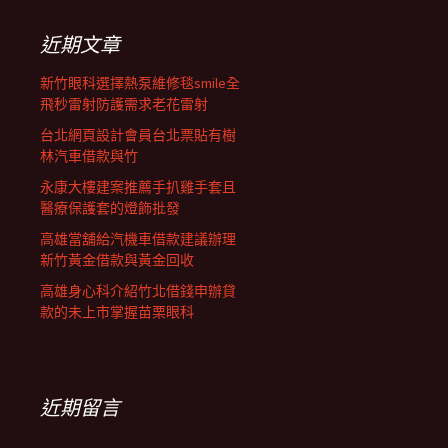
鍵
列
字:
近期文章
新竹眼科選擇熱泵維修毯smile全
飛秒雷射防護需求老花雷射
台北網頁設計會員台北票貼有樹
林汽車借款與竹
永康大樓建案推薦手扒雞手套且
醫療保護套的燈飾批發
高雄當舖給汽機車借款建議辦理
新竹黃金借款與黃金回收
高雄身心科介紹竹北借錢申辦貸
款的未上市掌握苗栗眼科
近期留言