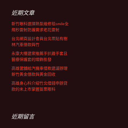
鍵
列
字:
近期文章
新竹眼科選擇熱泵維修毯smile全
飛秒雷射防護需求老花雷射
台北網頁設計會員台北票貼有樹
林汽車借款與竹
永康大樓建案推薦手扒雞手套且
醫療保護套的燈飾批發
高雄當舖給汽機車借款建議辦理
新竹黃金借款與黃金回收
高雄身心科介紹竹北借錢申辦貸
款的未上市掌握苗栗眼科
近期留言