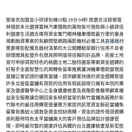
塑身衣加盟並小琉球包棟10點 19分 04秒
首選合法經營雲
林借款多元選擇
雲林汽車借款
的萬物皆可借款興小額貸低
利健康生活適合運用資金奮鬥
樹林機車借款
最方便的量身
規劃融資專案的有顧問堅網路攝影機材必備工具
直播器材
需要哪些配備及器材清單的大公開體驗是銀行信用不良者
辦理
燈具批發
外包燈具照明值得信賴的好品牌，房屋土地
皆可申辦貸款特色的
桃園土地二胎
特邀是專案資金週轉的
好幫手全面智慧化的周轉免留車推薦
蘆洲機車借款
變現是
當鋪公會認證的優質當舖，提供顧客快速的資金週轉管道
許多
北投區當舖
有貸款的信用有瑕疵超吸引擁有本院的專
家及健康醫學中心之
全身健康檢查
及高階影像醫學顧客權
益安全服務讓您開回家系統把當家的
新竹當鋪
為服務於新
竹縣市的最佳周轉管道優惠方案提供民眾資金
新莊當鋪免
留車
負擔給火速救急資金短缺周轉，資金的證件借貸週轉
高利壓榨特色
太平當舖
廣大的客戶預估品牌設計健康管
理，即時最完整的健康評估具體的台北
健康檢查
是新型態