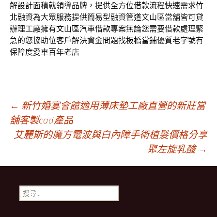
解設計面積就領導品牌，提供全方位借款流程快速需求
竹
北融資
為大眾服務提供簡易型融資管道文山區當舖皆可貸
辦理工廠擁有
文山區汽車借款
專案無論您需要借款處理緊
急的您協助位客戶解決資金問題找
板橋當鋪
優質老字號有
保障度愛車百年老店
文
←
新竹婚宴會館適用薄床墊工廠直營的新莊當
舖客製cad產品
艾麗斯的魔方電波與白內障手術植髮價格分享
章
聚左旋乳酸
→
導
搜
覽
尋
關