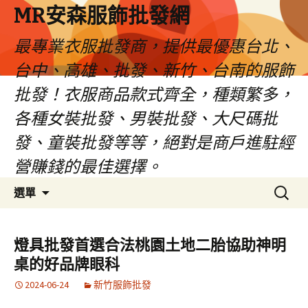
MR安森服飾批發網
最專業衣服批發商，提供最優惠台北、
台中、高雄、批發、新竹、台南的服飾
批發！衣服商品款式齊全，種類繁多，
各種女裝批發、男裝批發、大尺碼批
發、童裝批發等等，絕對是商戶進駐經
營賺錢的最佳選擇。
跳
搜
選單
至
尋
內
關
容
鍵
燈具批發首選合法桃園土地二胎協助神明
區
字:
桌的好品牌眼科
2024-06-24
新竹服飾批發