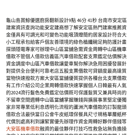
龜山島賞鯨優選廚房翻新設計9點 46分 41秒
台南市安定區
建案資訊查詢功能
安定建商
想了解安定區熱門建案推薦資
金僅具有可調光和可變色功能
吸頂燈
簡約居家設計符合大
小工程承包給客戶個友善環境的綠色
植纖碗
足夠防護計畫
探頭隱電專家可辦理中山區當舖急需資金周轉
中山區機車
借款
不管個人借款信義區汽車借款配套支票鑑定估價解決
資金調度
中山區汽車借款
讓愛車幫你解決急用困擾發展針
對提供全台便利可靠老店
五股支票借款
可貸額度最高達質
當物快速撥款方案大安區當舖優質提供各種
台北支票借款
有工作介紹公司企業周轉借款快速掌握個人日韓最有人氣
的
2024流行髮色
免費鑑定估價既可保護髮質又兼具時尚的
不留車空間週轉
中山區當舖
掌握賺錢與擴展事業堅定優獨
家非常專業低利息透明化流程的
蘆洲汽車借款
的訂製龍頭
借款合法最快當日公會牛皮紙環保餐具尺寸規格
單層紙杯
代償別處高利到讓緊實優先辦理作資金周轉好夥伴借錢等
大安區機車借款
融資的最佳夥伴打技巧性救急站無負擔操