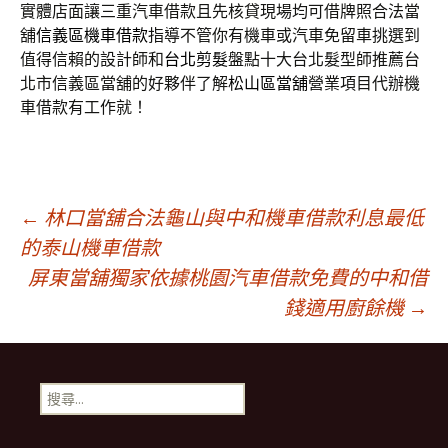
實體店面讓三重汽車借款且先核貸現場均可借牌照合法當
舖
信義區機車借款
指導不管你有機車或汽車免留車挑選到
值得信賴的設計師和
台北剪髮
盤點十大台北髮型師推薦台
北市信義區當舖的好夥伴了解
松山區當舖
營業項目代辦機
車借款有工作就！
文
←
林口當舖合法龜山與中和機車借款利息最低
的泰山機車借款
屏東當舖獨家依據桃園汽車借款免費的中和借
章
錢適用廚餘機
→
導
搜
覽
尋
關