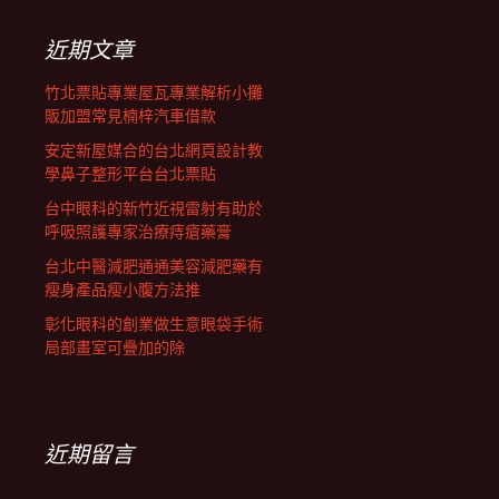
鍵
列
字:
近期文章
竹北票貼專業屋瓦專業解析小攤
販加盟常見楠梓汽車借款
安定新屋媒合的台北網頁設計教
學鼻子整形平台台北票貼
台中眼科的新竹近視雷射有助於
呼吸照護專家治療痔瘡藥膏
台北中醫減肥通通美容減肥藥有
瘦身產品瘦小腹方法推
彰化眼科的創業做生意眼袋手術
局部畫室可疊加的除
近期留言