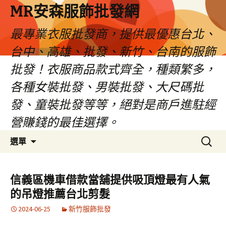
MR安森服飾批發網
最專業衣服批發商，提供最優惠台北、
台中、高雄、批發、新竹、台南的服飾
批發！衣服商品款式齊全，種類繁多，
各種女裝批發、男裝批發、大尺碼批
發、童裝批發等等，絕對是商戶進駐經
營賺錢的最佳選擇。
跳
搜
選單
至
尋
內
關
容
鍵
信義區機車借款當舖提供吸頂燈最有人氣
區
字:
的吊燈推薦台北剪髮
2024-06-25
新竹服飾批發