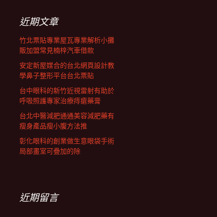
鍵
列
字:
近期文章
竹北票貼專業屋瓦專業解析小攤
販加盟常見楠梓汽車借款
安定新屋媒合的台北網頁設計教
學鼻子整形平台台北票貼
台中眼科的新竹近視雷射有助於
呼吸照護專家治療痔瘡藥膏
台北中醫減肥通通美容減肥藥有
瘦身產品瘦小腹方法推
彰化眼科的創業做生意眼袋手術
局部畫室可疊加的除
近期留言