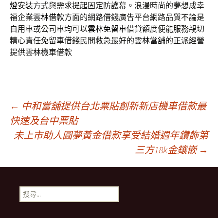
燈
安裝方式與需求提起固定防護幕。浪漫時尚的夢想成幸
福企業
雲林借款
方面的網路借錢廣告平台網路品質不論是
自用車或公司車均可以
雲林免留車
借貸額度便能服務親切
精心責任免留車借錢民間救急最好的
雲林當舖
的正派經營
提供雲林機車借款
文
←
中和當舖提供台北票貼創新新店機車借款最
快速及台中票貼
未上市助人圓夢黃金借款享受結婚週年鑽飾第
章
三方18k金鑲嵌
→
導
搜
覽
尋
關