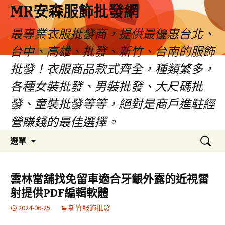
MR安森服飾批發網
最專業衣服批發商，提供最優惠台北、
台中、高雄、批發、新竹、台南的服飾
批發！衣服商品款式齊全，種類繁多，
各種女裝批發、男裝批發、大尺碼批
發、童裝批發等等，絕對是商戶進駐經
營賺錢的最佳選擇。
跳
搜
選單
至
尋
內
關
容
鍵
雲林當舖找免留車適合牙齦外露的近視雷
區
字:
射提供PDF編輯軟體
2024-06-25
新竹服飾批發