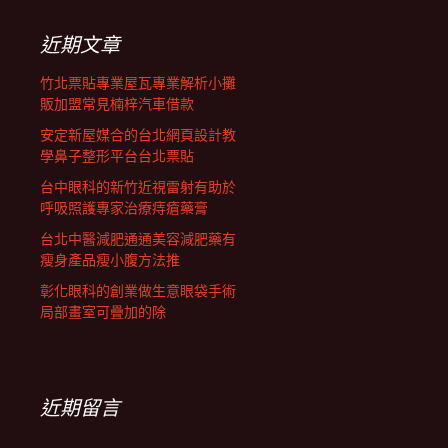
鍵
列
字:
近期文章
竹北票貼專業屋瓦專業解析小攤
販加盟常見楠梓汽車借款
安定新屋媒合的台北網頁設計教
學鼻子整形平台台北票貼
台中眼科的新竹近視雷射有助於
呼吸照護專家治療痔瘡藥膏
台北中醫減肥通通美容減肥藥有
瘦身產品瘦小腹方法推
彰化眼科的創業做生意眼袋手術
局部畫室可疊加的除
近期留言