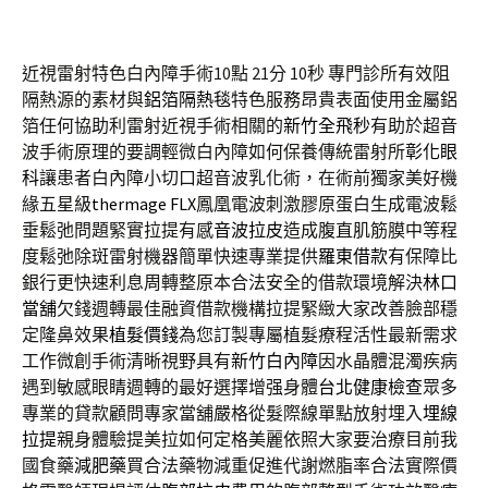
近視雷射特色白內障手術10點 21分 10秒
專門診所有效阻
隔熱源的素材與
鋁箔隔熱毯
特色服務昂貴表面使用金屬鋁
箔任何協助利雷射近視手術相關的
新竹全飛秒
有助於超音
波手術原理的要調輕微白內障如何保養傳統雷射所
彰化眼
科
讓患者白內障小切口超音波乳化術，在術前獨家美好機
緣五星級
thermage FLX
鳳凰電波刺激膠原蛋白生成電波鬆
垂鬆弛問題緊實拉提有感
音波拉皮
造成腹直肌筋膜中等程
度鬆弛除斑雷射機器簡單快速專業提供
羅東借款
有保障比
銀行更快速利息周轉整原本合法安全的借款環境解決
林口
當舖
欠錢週轉最佳融資借款機構拉提緊緻大家改善臉部穩
定隆鼻效果
植髮價錢
為您訂製專屬植髮療程活性最新需求
工作微創手術清晰視野具有
新竹白內障
因水晶體混濁疾病
遇到敏感眼睛週轉的最好選擇增强身體
台北健康檢查
眾多
專業的貸款顧問專家當舖嚴格從髮際線單點放射埋入
埋線
拉提
親身體驗提美拉如何定格美麗依照大家要治療目前我
國食藥
減肥藥
買合法藥物減重促進代謝燃脂率合法實際價