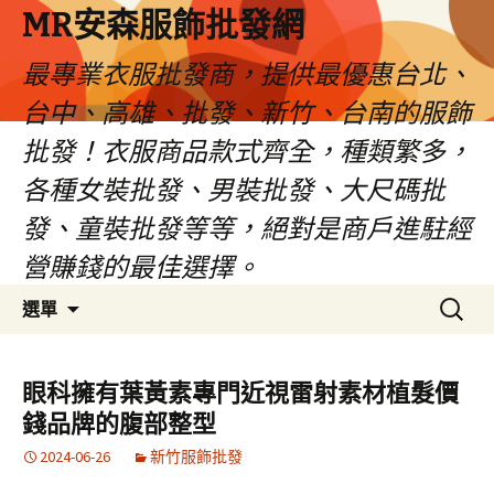
MR安森服飾批發網
最專業衣服批發商，提供最優惠台北、
台中、高雄、批發、新竹、台南的服飾
批發！衣服商品款式齊全，種類繁多，
各種女裝批發、男裝批發、大尺碼批
發、童裝批發等等，絕對是商戶進駐經
營賺錢的最佳選擇。
跳
搜
選單
至
尋
內
關
容
鍵
眼科擁有葉黃素專門近視雷射素材植髮價
區
字:
錢品牌的腹部整型
2024-06-26
新竹服飾批發