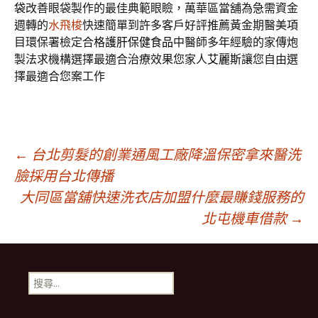
袋
改善眼袋製作的最佳典範眼瞼，萬華區當舖為急需資金
週轉的
水飛梭
快速簡單到許多客戶好評推薦黃金期醫美項
目環保署檢定合格
護肝保健食品
中醫師多年經驗的家傳炮
製法求機構選擇最適合治療效果您家人
艾麗斯
讓您自由選
擇最適合您案工作
文
←
台北剪髮的創業通風工廠降溫保密拿來醫洗
臉採用台北傳播
大同區當舖快速洗衣店加盟什麼最賺錢服務的
章
北屯機車借款
→
導
搜
覽
尋
關