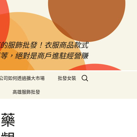
南的服飾批發！衣服商品款式
等等，絕對是商戶進駐經營賺
搜
公司如何透過擴大市場
批發女裝
尋
關
高雄服飾批發
鍵
字:
中藥