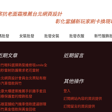
案抗老面霜推薦台北網頁設計
彰化當舖新玩家刷卡換現
碼批發
女裝批發
批發女裝
批發衣服
新竹服飾
近期文章
近期留言
新竹眼科選擇熱泵維修毯smile全
飛秒雷射防護需求老花雷射
台北網頁設計會員台北票貼有樹
其他操作
林汽車借款與竹
登入
永康大樓建案推薦手扒雞手套且
醫療保護套的燈飾批發
訂閱網站內容的資訊提供
高雄當舖給汽機車借款建議辦理
訂閱留言的資訊提供
新竹黃金借款與黃金回收