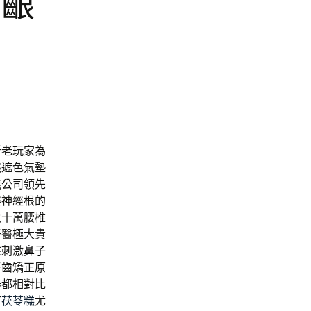
牙齦
新老玩家為
然遮色氣墊
能公司領先
輕神經根的
數十萬腰椎
牙醫極大貴
來刺激
鼻子
牙齒矯正原
器都相對比
有
茯苓糕
尤