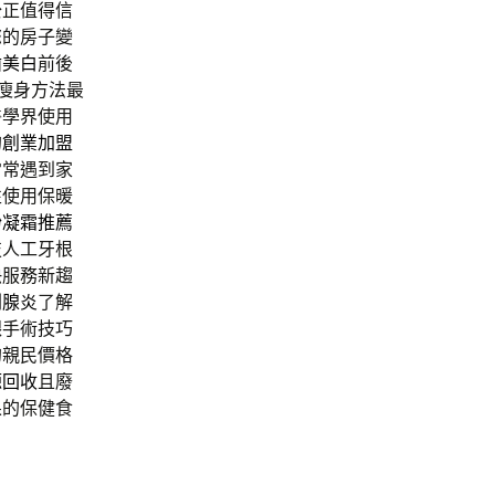
公正值得信
您的房子變
齒美白
前後
瘦身方法最
醫學界使用
的
創業加盟
常常遇到家
性使用保暖
粉凝霜推薦
技人工牙根
快服務新趨
列腺炎
了解
齦手術技巧
的親民價格
源回收
且廢
果的保健食