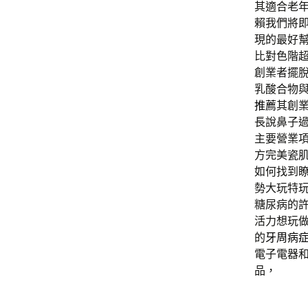
其適合老
賴我們將
現的最好
比對色階超
創業者擺
乳酸合物
推薦
其創
長說鼻子
主要營業
方完美瓷
如何找到
勢大玩特
糖尿病的
活力想玩
的
牙周病
電子電器
品，