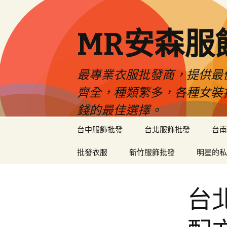
MR安森服
最專業衣服批發商，提供最
齊全，種類繁多，各種女裝
錢的最佳選擇。
跳
台中服飾批發
台北服飾批發
台南
至
內
批發衣服
新竹服飾批發
明星的私
容
區
台