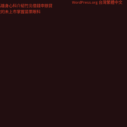
WordPress.org 台灣繁體中文
高雄身心科介紹竹北借錢申辦貸
款的未上市掌握苗栗眼科