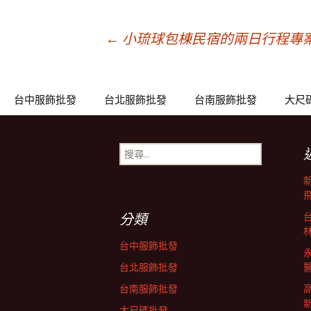
文
←
小琉球包棟民宿的兩日行程專
章
台中服飾批發
台北服飾批發
台南服飾批發
大尺
導
搜
尋
覽
關
鍵
列
字:
分類
台中服飾批發
台北服飾批發
台南服飾批發
大尺碼批發