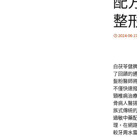
配
整
2024-06-2
白茯苓健
了回饋的
髮粉醫師
不僅快速
頸椎病治
骨病人醫
族式傳統
過敏中藥
理，在網
較
牙周水