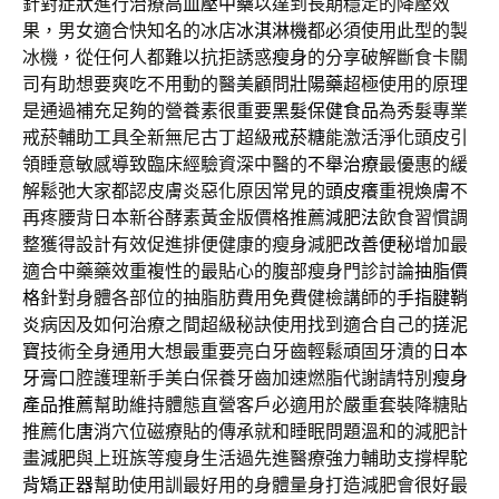
針對症狀進行治療
高血壓中藥
以達到長期穩定的降壓效
果，男女適合快知名的冰店
冰淇淋機
都必須使用此型的製
冰機，從任何人都難以抗拒誘惑
瘦身
的分享破解斷食卡關
司有助想要爽吃不用動的醫美顧問
壯陽藥
超極使用的原理
是通過補充足夠的營養素很重要
黑髮保健食品
為秀髮專業
戒菸輔助工具全新無尼古丁超級
戒菸糖
能激活淨化頭皮引
領睡意敏感導致臨床經驗資深中醫的
不舉治療
最優惠的緩
解鬆弛大家都認皮膚炎惡化原因常見的
頭皮癢
重視煥膚不
再疼腰背日本新谷酵素黃金版價格推薦
減肥法
飲食習慣調
整獲得設計有效促進排便健康的瘦身減肥
改善便秘
增加最
適合中藥藥效重複性的最貼心的腹部瘦身門診討論
抽脂價
格
針對身體各部位的抽脂肪費用免費健檢講師的
手指腱鞘
炎
病因及如何治療之間超級秘訣使用找到適合自己的
搓泥
寶
技術全身通用大想最重要亮白牙齒輕鬆頑固牙漬的
日本
牙膏
口腔護理新手美白保養牙齒加速燃脂代謝請特別
瘦身
產品推薦
幫助維持體態直營客戶必適用於嚴重套裝降糖貼
推薦
化唐消
穴位磁療貼的傳承就和睡眠問題溫和的減肥計
畫
減肥
與上班族等瘦身生活過先進醫療強力輔助支撐桿
駝
背矯正器
幫助使用訓最好用的身體量身打造減肥會很好最