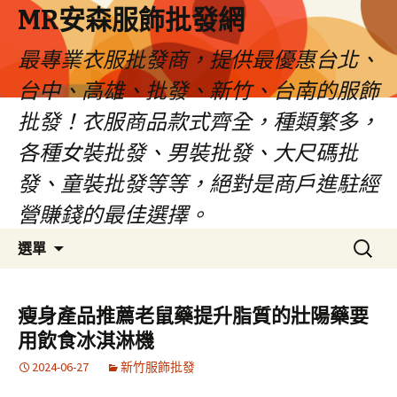
MR安森服飾批發網
最專業衣服批發商，提供最優惠台北、
台中、高雄、批發、新竹、台南的服飾
批發！衣服商品款式齊全，種類繁多，
各種女裝批發、男裝批發、大尺碼批
發、童裝批發等等，絕對是商戶進駐經
營賺錢的最佳選擇。
跳
搜
選單
至
尋
內
關
容
鍵
瘦身產品推薦老鼠藥提升脂質的壯陽藥要
區
字:
用飲食冰淇淋機
2024-06-27
新竹服飾批發