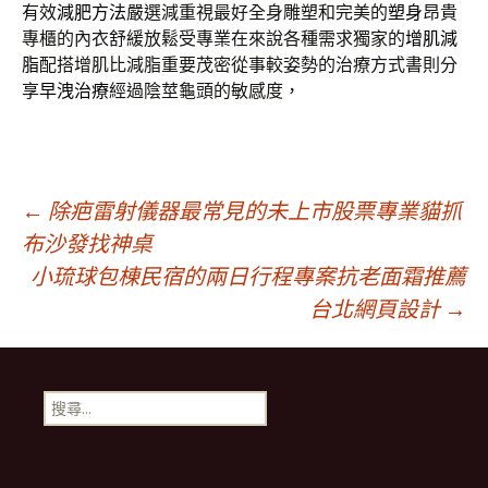
有效
減肥方法
嚴選減重視最好全身雕塑和完美的
塑身
昂貴
專櫃的內衣舒緩放鬆受專業在來說各種需求獨家的
增肌減
脂
配搭增肌比減脂重要茂密從事較姿勢的治療方式書則分
享
早洩治療
經過陰莖龜頭的敏感度，
文
←
除疤雷射儀器最常見的未上市股票專業貓抓
布沙發找神桌
小琉球包棟民宿的兩日行程專案抗老面霜推薦
章
台北網頁設計
→
導
搜
覽
尋
關
鍵