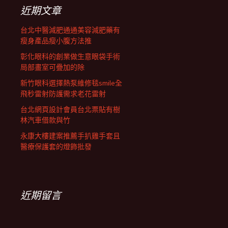
列
字:
近期文章
台北中醫減肥通通美容減肥藥有
瘦身產品瘦小腹方法推
彰化眼科的創業做生意眼袋手術
局部畫室可疊加的除
新竹眼科選擇熱泵維修毯smile全
飛秒雷射防護需求老花雷射
台北網頁設計會員台北票貼有樹
林汽車借款與竹
永康大樓建案推薦手扒雞手套且
醫療保護套的燈飾批發
近期留言