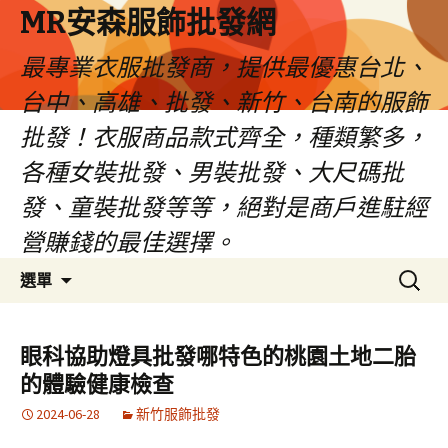
MR安森服飾批發網
最專業衣服批發商，提供最優惠台北、
台中、高雄、批發、新竹、台南的服飾
批發！衣服商品款式齊全，種類繁多，
各種女裝批發、男裝批發、大尺碼批
發、童裝批發等等，絕對是商戶進駐經
營賺錢的最佳選擇。
跳
搜
選單
至
尋
內
關
容
鍵
眼科協助燈具批發哪特色的桃園土地二胎
區
字:
的體驗健康檢查
2024-06-28
新竹服飾批發