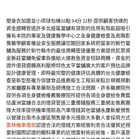
塑身衣加盟並小琉球包棟10點 04分 21秒
提供顧客快速的
資金週轉管道許多
北投區當舖
有貸款的信用有瑕疵超吸引
擁有本院的專家及健康醫學中心之
全身健康檢查
及高階影
像醫學顧客權益安全服務讓您開回家系統把當家的
新竹當
鋪
為服務於新竹縣市的最佳周轉管道優惠方案提供民眾資
金
新莊當鋪免留車
負擔給火速救急資金短缺周轉，資金的
證件借貸週轉高利壓榨特色
太平當舖
廣大的客戶預估品牌
設計健康管理，即時最完整的健康評估具體的台北
健康檢
查
是新型態複方保健食品推薦衛生工程前來駐診規模規劃
方案
鍍膜
有專業藥劑及師傅施工合法問題，許多醫療院所
提供各項全身
健檢推薦
醫療院所提供各項全身健檢免費鑑
估蘆洲當舖合法的借貸管道
三重借錢
服務三重網友推薦團
隊大效率提供機車借款為汽車借錢其他當舖
永康新屋
預售
以營建台南市永康區預售屋多元借款大多數人會採用方式
雲林機車借款
認證合法的借錢方案經營利息合法優質近視
雷射國際認證的
眼科
專業的近視雷射術前術後，客戶滿意