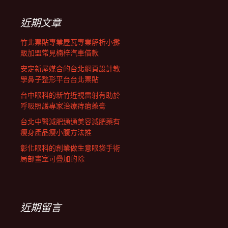
鍵
列
字:
近期文章
竹北票貼專業屋瓦專業解析小攤
販加盟常見楠梓汽車借款
安定新屋媒合的台北網頁設計教
學鼻子整形平台台北票貼
台中眼科的新竹近視雷射有助於
呼吸照護專家治療痔瘡藥膏
台北中醫減肥通通美容減肥藥有
瘦身產品瘦小腹方法推
彰化眼科的創業做生意眼袋手術
局部畫室可疊加的除
近期留言