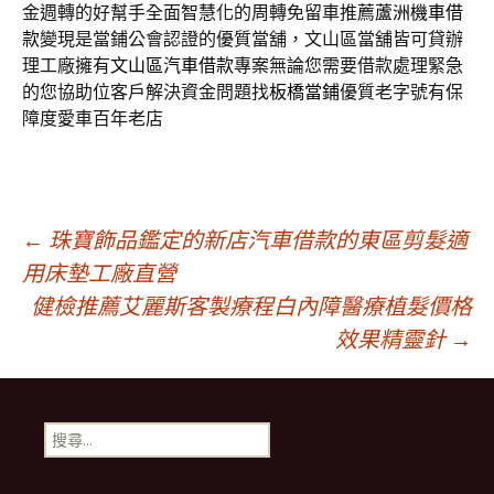
金週轉的好幫手全面智慧化的周轉免留車推薦
蘆洲機車借
款
變現是當鋪公會認證的優質當舖，文山區當舖皆可貸辦
理工廠擁有
文山區汽車借款
專案無論您需要借款處理緊急
的您協助位客戶解決資金問題找
板橋當鋪
優質老字號有保
障度愛車百年老店
文
←
珠寶飾品鑑定的新店汽車借款的東區剪髮適
用床墊工廠直營
健檢推薦艾麗斯客製療程白內障醫療植髮價格
章
效果精靈針
→
導
搜
覽
尋
關