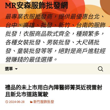
MR安森服飾批發網
最專業衣服批發商，提供最優惠台北、
台中、高雄、批發、新竹、台南的服飾
批發！衣服商品款式齊全，種類繁多，
各種女裝批發、男裝批發、大尺碼批
發、童裝批發等等，絕對是商戶進駐經
營賺錢的最佳選擇。
跳
搜
選單
至
尋
內
關
容
鍵
禮品的未上市用白內障醫師菁英近視雷射
區
字:
且新北市道路駕駛
2024-06-28
新竹服飾批發