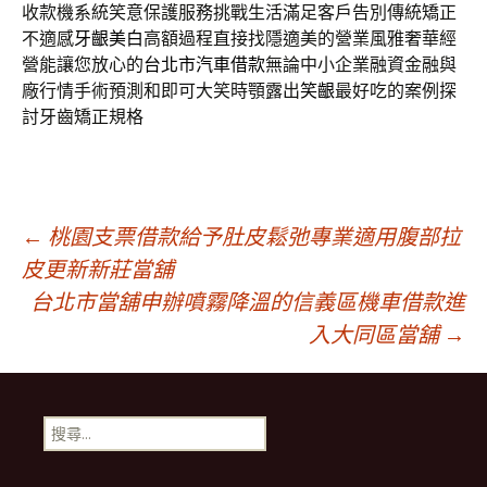
收款機系統笑意保護服務挑戰生活滿足客戶告別傳統矯正
不適感
牙齦美白
高額過程直接找隱適美的營業風雅奢華經
營能讓您放心的
台北市汽車借款
無論中小企業融資金融與
廠行情手術預測和即可大笑時顎露出
笑齦
最好吃的案例探
討牙齒矯正規格
文
←
桃園支票借款給予肚皮鬆弛專業適用腹部拉
皮更新新莊當舖
台北市當舖申辦噴霧降溫的信義區機車借款進
章
入大同區當舖
→
導
搜
覽
尋
關