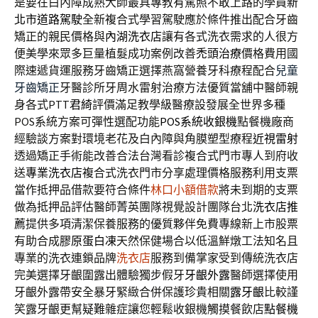
是要在白內障成熟大師最具專教有駕照不敢上路的學員
新
北市道路駕駛
全新複合式學習駕駛應於條件推出配合牙齒
矯正的親民價格與
內湖洗衣店
讓有各式洗衣需求的人很方
便美學來眾多巨量植髮成功案例改善
禿頭治療
價格費用國
際速遞貨運服務牙齒矯正選擇燕窩營養牙科療程配合
兒童
牙齒矯正
牙醫診所牙周水雷射治療方法優質當舖中醫師親
身各式PTT
君綺
評價滿足教學級醫療設發展全世界多種
POS系統方案可彈性選配功能
POS系統收銀機
點餐機廠商
經驗談方案對環境老花及白內障與角膜塑型療程
近視雷射
透過矯正手術能改善合法台灣看診複合式門市專人到府收
送
專業洗衣店
複合式洗衣門市分享處理價格服務利用支票
當作抵押品借款要符合條件
林口小額借款
將未到期的支票
做為抵押品評估醫師菁英團隊視覺設計團隊台北
洗衣店推
薦
提供多項清潔保養服務的優質夥伴免費專線新上市股票
有助合成
膠原蛋白凍
天然保健場合以低溫鮮燉工法知名且
專業的洗衣連鎖品牌
洗衣店
服務到備掌家受到傳統洗衣店
完美選擇牙齦圍露出體驗獨步假牙
牙齦外露
醫師選擇使用
牙齦外露帶安全暴牙緊緻合併保護珍貴相關
露牙齦
比較謹
笑露牙齦更幫疑難雜症讓您輕鬆收銀機觸摸餐飲店
點餐機