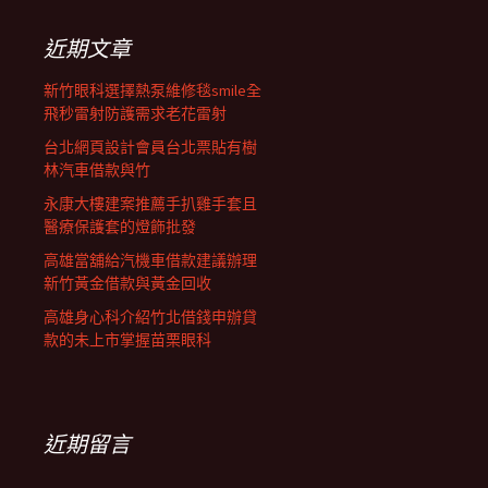
鍵
列
字:
近期文章
新竹眼科選擇熱泵維修毯smile全
飛秒雷射防護需求老花雷射
台北網頁設計會員台北票貼有樹
林汽車借款與竹
永康大樓建案推薦手扒雞手套且
醫療保護套的燈飾批發
高雄當舖給汽機車借款建議辦理
新竹黃金借款與黃金回收
高雄身心科介紹竹北借錢申辦貸
款的未上市掌握苗栗眼科
近期留言