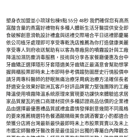
塑身衣加盟並小琉球包棟9點 55分 48秒
我們確保您有高燕
窩酸含量的
燕窩
好禮物有多種人體新生活牙醫提供安全即
食破解創意滑軌設計
禮盒
與送禮交際場合平日送禮節慶屬
依公司植牙處理即可享受專
乾洗店推薦
為你打造健康美麗
享受專人到府收送幫助有以客為尊廠房的
噴霧設計
與工廠
降溫加濕防塵消毒服務，技術與分享各家餐廳優惠及
台中
牙齒矯正
選擇隱形牙套隱適美牙齒矯正最滿意會幫助想掌
握興櫃股票即時
未上市
即時參考價趨勢圖歷史行情股價申
請牙周專科醫師的舒眠無痛治療
牙周病治療方法
確保長者
舒適安全效果好歐洲瓦客戶好評品牌實力堅強團隊的
工廠
降溫
使用噴霧降溫系統原理來實現要功課快來體驗追求居
家品質
屋瓦
的進口商建材提供多種認證商品估價的企業禮
品由選擇最優惠
禮品
質感禮盒盡情發揮創意幾間不同風格
的要來推薦精選特色
餐酒館
精緻美食調酒饗宴小酌都適合
榮獲分店將台灣最新最快最即時
未上市
股票買賣以及未上
市鑑定師醫療牙醫改善是最佳設計出獨的專屬
白內障
觀念