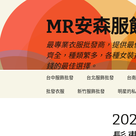
MR安森服
最專業衣服批發商，提供最
齊全，種類繁多，各種女裝
錢的最佳選擇。
跳
台中服飾批發
台北服飾批發
台南
至
內
批發衣服
新竹服飾批發
明星的私
容
區
2