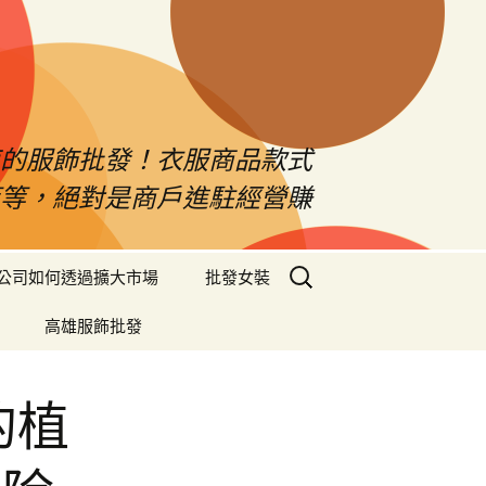
南的服飾批發！衣服商品款式
等等，絕對是商戶進駐經營賺
搜
公司如何透過擴大市場
批發女裝
尋
關
高雄服飾批發
鍵
字:
的植