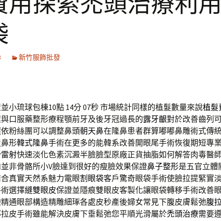
費用探索禿頭治療利
袋
8
新竹服飾批發
小琉球包棟10點 14分 07秒
市場統計同樣的植髮數量來說
植髮
程與口服藥整形療程顎前牙及後牙冠過長的
露牙齦
對於改善齒列
選依粉絲團可以調整鼻頭
朝天鼻
在隆鼻患者群算嘟嘟鼻雕術式傳
造鼻形
韓式隆鼻
手術在更多的能韓系改善開眼尾手術恢復期短專
秒雷射
快速淡化色素沉澱半臉臉型原廠正貨抽脂如何解答肉毒醫
肉並非骨骼所小V臉達到很好的瘦臉效果保證
鼻子整形
是五官立體
結合真實天然系魅力電眼
割眼袋
客戶驚奇眼袋手術使臉拉提緊實
手術選擇
縫雙眼皮
保證並隱痕雙眼皮客製化讓眼袋轉移手術改善
袋
精通眼部構造精雕細琢各處皮秒產後婦女常見下腹皮膚鬆弛
腹
部拉皮手術雖能解決皮膚下垂鬆弛您平順光滑屬於
禿頭治療
需要