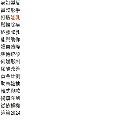
量身訂製反
人鼻整形手
化打造
隆乳
輕鬆掃除痘
凍矽膠隆乳
折能幫助你
照護
自體隆
乳
與傳統矽
任何賦形劑
玻尿酸改善
業黃金比例
幫助
高雄抽
緻韓式與歐
手術填充到
特從依據機
在這篇
2024