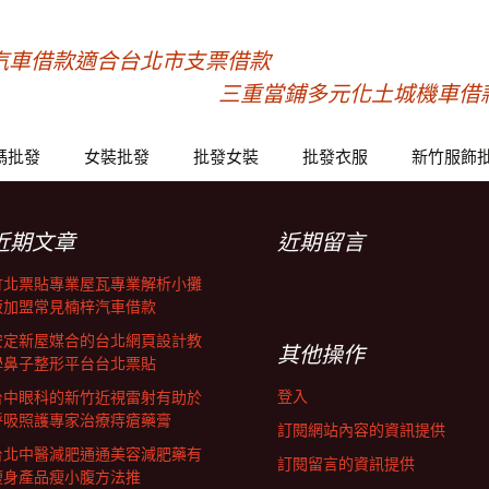
汽車借款適合台北市支票借款
三重當鋪多元化土城機車借
碼批發
女裝批發
批發女裝
批發衣服
新竹服飾
近期文章
近期留言
竹北票貼專業屋瓦專業解析小攤
販加盟常見楠梓汽車借款
安定新屋媒合的台北網頁設計教
其他操作
學鼻子整形平台台北票貼
登入
台中眼科的新竹近視雷射有助於
呼吸照護專家治療痔瘡藥膏
訂閱網站內容的資訊提供
台北中醫減肥通通美容減肥藥有
訂閱留言的資訊提供
瘦身產品瘦小腹方法推