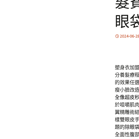
髮
眼
2024-06-2
塑身衣加盟並
分養髮療
的效果任
瘦小臉改
全像超皮
於咀嚼肌
翼精雕術
樣雙眼皮
題的
除眼
全面性腹