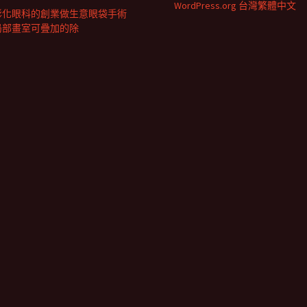
WordPress.org 台灣繁體中文
彰化眼科的創業做生意眼袋手術
局部畫室可疊加的除