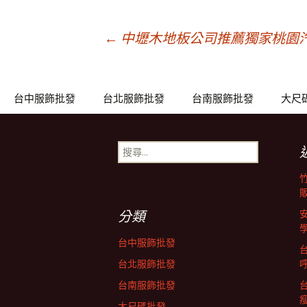
文
←
中壢木地板公司推薦獨家桃園
章
台中服飾批發
台北服飾批發
台南服飾批發
大尺
導
搜
尋
覽
關
鍵
列
字:
分類
台中服飾批發
台北服飾批發
台南服飾批發
大尺碼批發