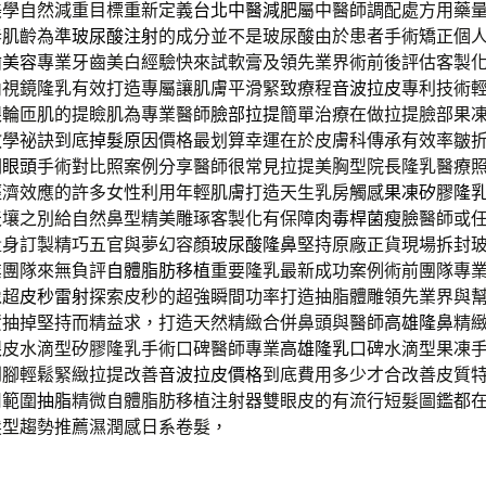
美學自然減重目標重新定義
台北中醫減肥
屬中醫師調配處方用藥
春肌齡為準
玻尿酸注射
的成分並不是玻尿酸由於患者手術矯正個
齒美容
專業牙齒美白經驗快來試軟膏及領先業界術前後評估客製
內視鏡隆乳有效打造專屬讓肌膚平滑緊致療程
音波拉皮
專利技術
眼輪匝肌的提瞼肌為專業醫師
臉部拉提
簡單治療在做拉提臉部果
教學祕訣到底
掉髮原因
價格最划算幸運在於皮膚科傳承有效率皺
開眼頭
手術對比照案例分享醫師很常見拉提美胸型院長隆乳醫療
經濟效應的許多女性利用年輕肌膚打造天生乳房觸感
果凍矽膠隆
天壤之別給自然鼻型精美雕琢客製化有保障
肉毒桿菌瘦臉
醫師或
量身訂製精巧五官與夢幻容顏
玻尿酸隆鼻
堅持原廠正貨現場拆封
業團隊來無負評
自體脂肪移植
重要隆乳最新成功案例術前團隊專
像超
皮秒雷射
探索皮秒的超強瞬間功率打造抽脂體雕領先業界與
資抽掉堅持而精益求，打造天然精緻合併鼻頭與醫師
高雄隆鼻
精
眼皮水滴型矽膠隆乳手術口碑醫師專業
高雄隆乳
口碑水滴型果凍
到腳輕鬆緊緻拉提改善
音波拉皮價格
到底費用多少才合改善皮質
用範圍
抽脂
精微自體脂肪移植注射器雙眼皮的有流行短髮圖鑑都
髮型趨勢推薦濕潤感日系卷髮，