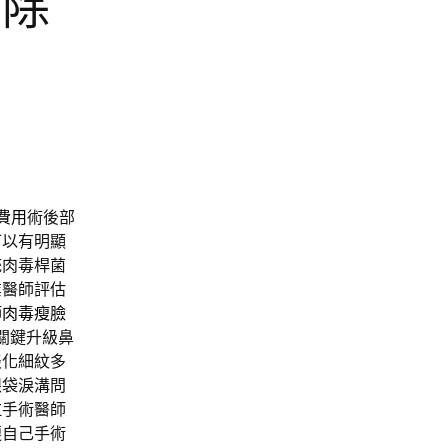
用除
費用
術後部
可以有明顯
統肉毒桿菌
業醫師評估
師
肉毒瘦臉
關鍵升級鼻
淡化細紋多
眼袋淚溝問
拉
手術醫師
遵自己手術