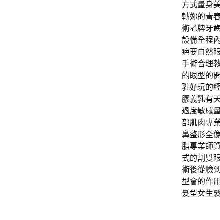
方式量身
轉妳的青
術老牌
牙
設備全程
疤要自然
手術合理
的眼型的
乳
好玩的
膠義乳有
過度敏感
部肌肉專
鼻整形全
脂
專業師
式的割雙
術後從臉
型會的作
髮型
女生