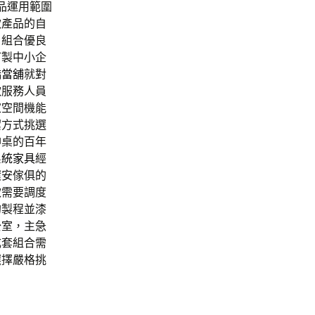
品運用範圍
款產品的自
，組合優良
訂製中小企
橋當舖
就對
款
服務人員
家空間機能
潔方式挑選
神桌的百年
系統家具
經
環安傢俱的
款需要調度
的製程並漆
公室，主急
成套組合需
選擇嚴格挑