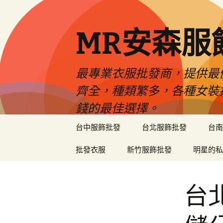
MR安森服
最專業衣服批發商，提供最
齊全，種類繁多，各種女裝
錢的最佳選擇。
跳
台中服飾批發
台北服飾批發
台南
至
內
批發衣服
新竹服飾批發
明星的私
容
區
台