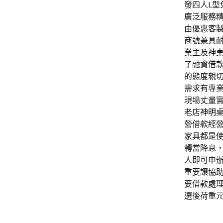
發四人L
廣泛服務
由優惠客
商號兼具
業主及
神
了融資借
的態度親
需求有專
現場丈量
老店
神明
營借款經
家具都是
轉當降息
人即可申
重要讓協
要借款處
選後荷重