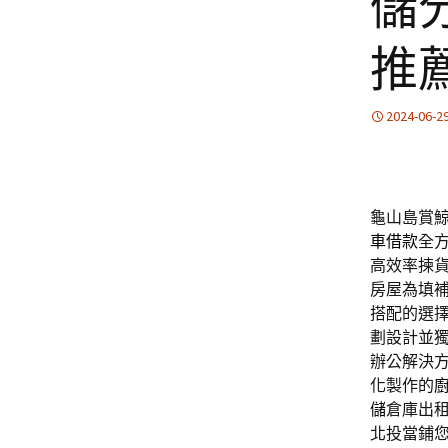
儲
推
2024-06-2
龜山島賞鯨
車借款
全
高效率揀
房屋為填
搭配的選
劃設計並
辦公解決
化製作的
儲
倉庫出
北投當鋪