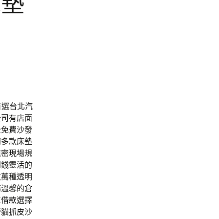
床墊
首選
台北汽
公司
有店面
全免費沙發
適多款床墊
縝密現場規
到錢靈活的
數萬種透明
務溫馨的
倉
車借款
選擇
營貓抓皮沙