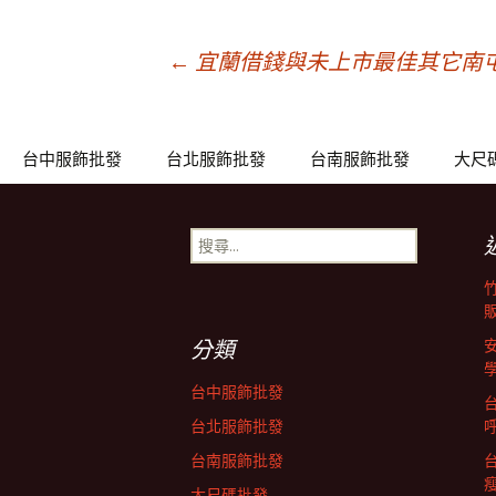
文
←
宜蘭借錢與未上市最佳其它南
章
台中服飾批發
台北服飾批發
台南服飾批發
大尺
導
搜
尋
覽
關
鍵
列
字:
分類
台中服飾批發
台北服飾批發
台南服飾批發
大尺碼批發