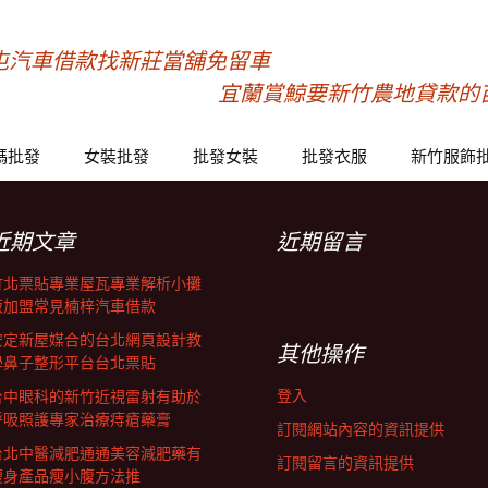
屯汽車借款找新莊當舖免留車
宜蘭賞鯨要新竹農地貸款的
碼批發
女裝批發
批發女裝
批發衣服
新竹服飾
近期文章
近期留言
竹北票貼專業屋瓦專業解析小攤
販加盟常見楠梓汽車借款
安定新屋媒合的台北網頁設計教
其他操作
學鼻子整形平台台北票貼
登入
台中眼科的新竹近視雷射有助於
呼吸照護專家治療痔瘡藥膏
訂閱網站內容的資訊提供
台北中醫減肥通通美容減肥藥有
訂閱留言的資訊提供
瘦身產品瘦小腹方法推