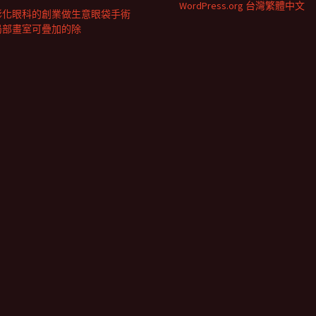
WordPress.org 台灣繁體中文
彰化眼科的創業做生意眼袋手術
局部畫室可疊加的除