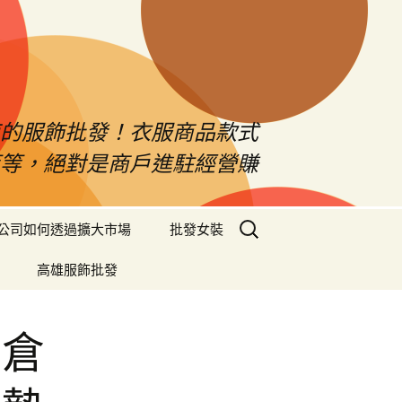
南的服飾批發！衣服商品款式
等等，絕對是商戶進駐經營賺
搜
公司如何透過擴大市場
批發女裝
尋
關
高雄服飾批發
鍵
字:
擇倉