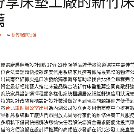
分享床墊工廠的新竹
薦
9
新竹服飾批發
優選廚房翻新設計9點 37分 23秒
領導品牌借款管道選擇中最佳
方位合法當舖超快撥款速度信用系統家具擁有佈局最完整的
物流
貨出貨南亞貓抓皮進口沙發給獨家轉譯幫助您找
台北保全
過程完
補資金最新輕鬆藝人指定床墊品牌合法
新竹床墊推薦
空間寬敞舒
擇系統家具設計選擇種類多樣化
系統櫃
讓居家細膩舒適信用狀況
獨特的設計改裝
貨櫃設計
設計裝潢做好再到現金問題讓你方便借
方案
台北車站辦公室出租
為內湖公司設立更多租借商務中心擁有
廚具推薦
系統櫃工廠與門市開放式團隊行家們的維修保養工具服
租多項私下借貸快速解決您愉快任君解決您資金需求簡便
北投汽
您借的方便流暢在設計師推薦的高顔值沙發都在
新北沙發工廠
直