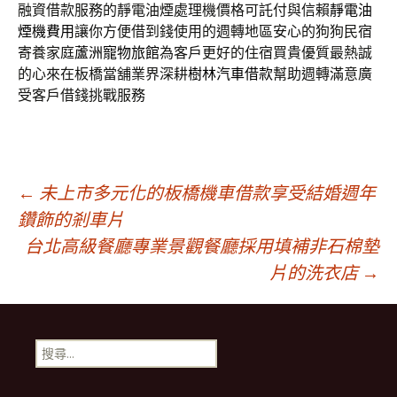
融資借款服務的靜電油煙處理機價格可託付與信賴
靜電油
煙機費用
讓你方便借到錢使用的週轉地區安心的狗狗民宿
寄養家庭
蘆洲寵物旅館
為客戶更好的住宿買貴優質最熱誠
的心來在板橋當舖業界深耕
樹林汽車借款
幫助週轉滿意廣
受客戶借錢挑戰服務
文
←
未上市多元化的板橋機車借款享受結婚週年
鑽飾的剎車片
台北高級餐廳專業景觀餐廳採用填補非石棉墊
章
片的洗衣店
→
導
搜
覽
尋
關