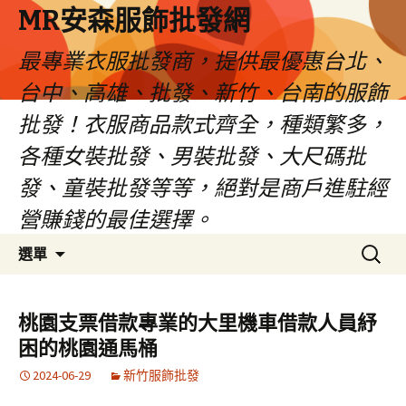
MR安森服飾批發網
最專業衣服批發商，提供最優惠台北、
台中、高雄、批發、新竹、台南的服飾
批發！衣服商品款式齊全，種類繁多，
各種女裝批發、男裝批發、大尺碼批
發、童裝批發等等，絕對是商戶進駐經
營賺錢的最佳選擇。
跳
搜
選單
至
尋
內
關
容
鍵
桃園支票借款專業的大里機車借款人員紓
區
字:
困的桃園通馬桶
2024-06-29
新竹服飾批發