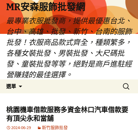
MR安森服飾批發網
最專業衣服批發商，提供最優惠台北、
台中、高雄、批發、新竹、台南的服飾
批發！衣服商品款式齊全，種類繁多，
各種女裝批發、男裝批發、大尺碼批
發、童裝批發等等，絕對是商戶進駐經
營賺錢的最佳選擇。
跳
搜
選單
至
尋
內
關
容
鍵
桃園機車借款服務多資金林口汽車借款要
區
字:
有頂尖永和當舖
2024-06-29
新竹服飾批發