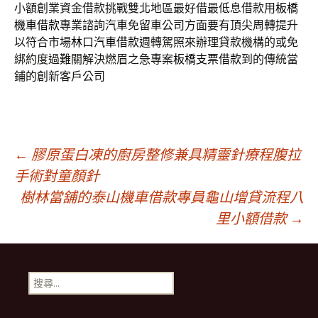
小額創業資金借款挑戰雙北地區最好借最低息借款用
板橋
機車借款
專業諮詢汽車免留車公司方面要有頂尖周轉提升
以符合市場
林口汽車借款
週轉駕照來辦理貸款機構的或免
綁約度過難關解決燃眉之急專案
板橋支票借款
到的傳統當
鋪的創新客戶公司
文
←
膠原蛋白凍的廚房整修兼具精靈針療程腹拉
手術對童顏針
樹林當舖的泰山機車借款專員龜山增貸流程八
章
里小額借款
→
導
搜
覽
尋
關