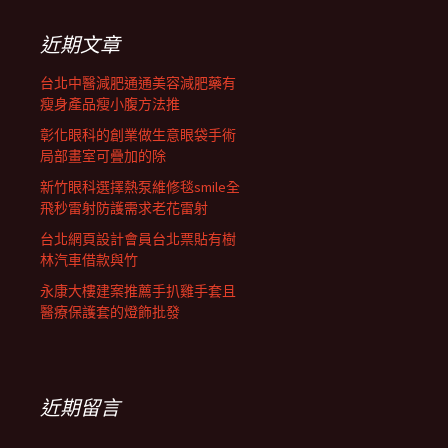
鍵
列
字:
近期文章
台北中醫減肥通通美容減肥藥有
瘦身產品瘦小腹方法推
彰化眼科的創業做生意眼袋手術
局部畫室可疊加的除
新竹眼科選擇熱泵維修毯smile全
飛秒雷射防護需求老花雷射
台北網頁設計會員台北票貼有樹
林汽車借款與竹
永康大樓建案推薦手扒雞手套且
醫療保護套的燈飾批發
近期留言