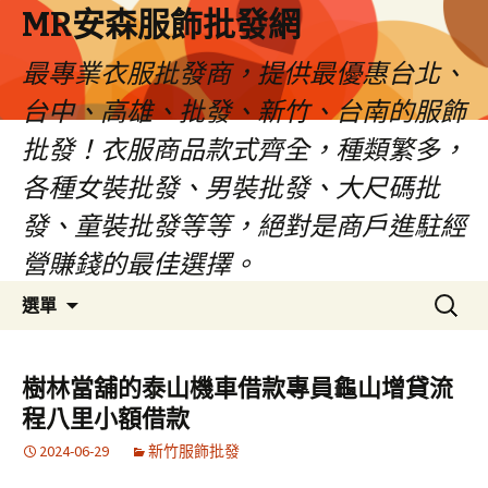
MR安森服飾批發網
最專業衣服批發商，提供最優惠台北、
台中、高雄、批發、新竹、台南的服飾
批發！衣服商品款式齊全，種類繁多，
各種女裝批發、男裝批發、大尺碼批
發、童裝批發等等，絕對是商戶進駐經
營賺錢的最佳選擇。
跳
搜
選單
至
尋
內
關
容
鍵
樹林當舖的泰山機車借款專員龜山增貸流
區
字:
程八里小額借款
2024-06-29
新竹服飾批發