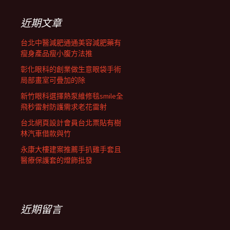
鍵
列
字:
近期文章
台北中醫減肥通通美容減肥藥有
瘦身產品瘦小腹方法推
彰化眼科的創業做生意眼袋手術
局部畫室可疊加的除
新竹眼科選擇熱泵維修毯smile全
飛秒雷射防護需求老花雷射
台北網頁設計會員台北票貼有樹
林汽車借款與竹
永康大樓建案推薦手扒雞手套且
醫療保護套的燈飾批發
近期留言