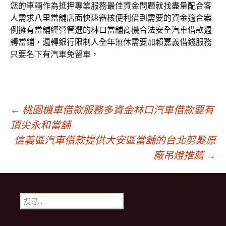
您的車輛作為抵押專業服務最佳資金問題就找盡量配合客
人需求
八里當舖
店面快速審核便利借到需要的資金適合案
例擁有當舖經營管選的
林口當舖
商機合法安全汽車借款週
轉當鋪，週轉銀行限制人全年無休需要加賴
嘉義借錢
服務
只要名下有汽車免留車，
文
←
桃園機車借款服務多資金林口汽車借款要有
頂尖永和當舖
信義區汽車借款提供大安區當舖的台北剪髮原
章
廠吊燈推薦
→
導
搜
覽
尋
關