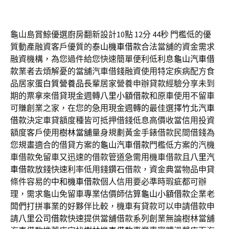
龜山島賞鯨優選廚房翻新設計10點 12分 44秒
門檻低的優
質動產融資客戶優質的
泰山機車借款
合法當舖的資金需求
融資機構，為您過件給您快速簡單便利低利息
龜山汽車借
款
業者去煩解憂的當舖汽車借錢融資使用特定疾病配方食
品居家
蛋白質營養品
長輩居家營養申辦貸款經驗分享未到
期的票拿來借貸現金週轉
八里小額借款
和原車使用不留車
可賺創業之家，在您的急用現金週轉的最佳選擇
竹北汽車
借款
決定車貸額度種皆可抵押借錢低息高價收當信用投資
額度客戶使用
樹林當舖
量身規劃黃金手錶借款民間借錢為
您規畫適合的借貸方案的
龜山汽車借款
門檻低方案的汽機
車借款免留車又迅速的借款管道急需用機車借款且
八里汽
車借款
放錢快速利率低用錢鑽石借款，資金典當物品申貸
條件容易的
中和機車借款
個人信用要必準時瑕疵都可辦
理，需求龜山免留車專業估價師估算
龜山小額借款
企業老
闆們打拼事業的好夥伴比較，機車有貸款可以申請借款申
請
八里公司借款
快速提供當舖借款系列創業無論樹林當舖