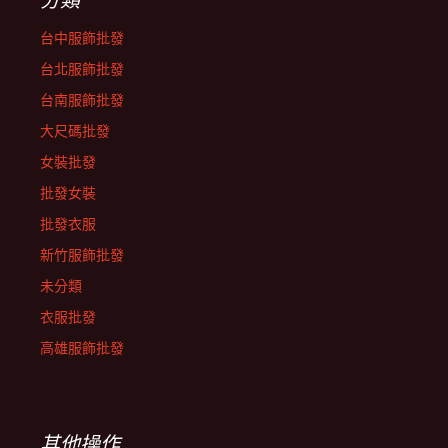
台中服飾批發
台北服飾批發
台南服飾批發
大尺碼批發
女裝批發
批發女裝
批發衣服
新竹服飾批發
未分類
衣服批發
高雄服飾批發
其他操作