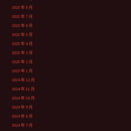
2025 年 8 月
2025 年 7 月
2025 年 6 月
2025 年 5 月
2025 年 4 月
2025 年 3 月
2025 年 2 月
2025 年 1 月
2024 年 12 月
2024 年 11 月
2024 年 10 月
2024 年 9 月
2024 年 8 月
2024 年 7 月