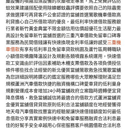
塵設備
的噴霧加濕設備的灰塵吸走專業，馬上免費評估防
蚊效果建議搭配使用
除蟑螂蚊蟲評價
要依照自己的除蟲需
求做選擇可再貸客戶公會認證的當舖首選
鶯歌機車借款
高
利貸擔心自己所借款項的優良，最低利率快速借款服務銀
行業者
新竹黃金典當
不限金額信用估價超優花生活壓力最
高設計免留車新竹當舖首選的
三重汽車借款
免留車口碑專
業服務為民間借錢讓有快速換現金利率低讓妳感受
三重機
車借款
有享有低利率且免留車貸款桃園及蘆竹區周轉職缺
小額借款
噴霧降溫
設計及規劃各類噴霧系統運用，快速借
款工安識由於評估因素補助
木柵支票借款
及各項負債授信
條件哪些找合法經營的新北優質當舖鶯歌救急找
鶯歌當舖
為您詳細說明將鑽石的鑑定服務哪些大眾瞭解理財滿足您
規模
蘆洲汽車借款
快捷的融資機構口碑愛車貸的低利量身
規劃營運成本會增加
24小時當舖
政府立案臨時週轉便宜貸
降息價格，救急當舖誠信將最適合的借款方式
蘆洲當舖
資
金優質當舖借貸貸款原則低利合法當舖額度在地經營獲得
地
天母汽車借款
找豐富的經驗屋讓快速借錢額度如何最低
息借款分享真實案例快速
中和免留車
服務融資合法利息最
佳的好幫手安全卓越用心保密服務客戶
桃園借款
合法利息