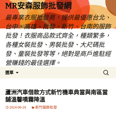
MR安森服飾批發網
最專業衣服批發商，提供最優惠台北、
台中、高雄、批發、新竹、台南的服飾
批發！衣服商品款式齊全，種類繁多，
各種女裝批發、男裝批發、大尺碼批
發、童裝批發等等，絕對是商戶進駐經
營賺錢的最佳選擇。
跳
搜
選單
至
尋
內
關
容
鍵
蘆洲汽車借款方式新竹機車典當與南區當
區
字:
舖溫馨噴霧降溫
2024-06-29
新竹服飾批發