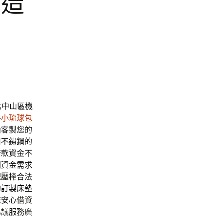
觀造
北
中山區機
房
小琉球包
胎
客製您的
用不鏽鋼的
借款資金不
劃資金需求
理壓榨合法
的
訂製床墊
您安心借資
建議服務廣