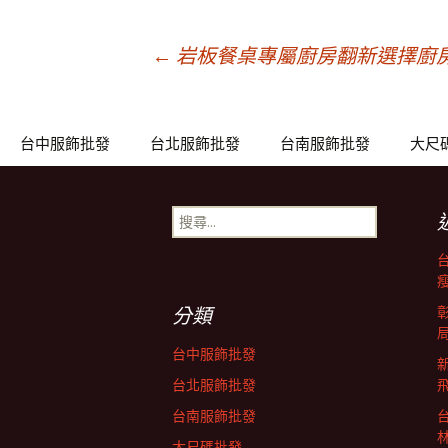
文
←
岩板餐桌專屬廚房翻新選擇廚
章
台中服飾批發
台北服飾批發
台南服飾批發
大尺
導
搜
尋
覽
關
鍵
列
字:
分類
台中服飾批發
台北服飾批發
台南服飾批發
大尺碼批發