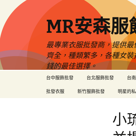
MR安森服
最專業衣服批發商，提供最
齊全，種類繁多，各種女裝
錢的最佳選擇。
跳
台中服飾批發
台北服飾批發
台南
至
內
批發衣服
新竹服飾批發
明星的私
容
區
小