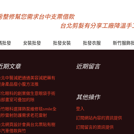
房整修幫您需求台中支票借款
台北剪髮有分享工廠降溫手
碼批發
女裝批發
批發女裝
批發衣服
新竹服飾
近期文章
近期留言
台北中醫減肥通通美容減肥藥有
瘦身產品瘦小腹方法推
彰化眼科的創業做生意眼袋手術
其他操作
局部畫室可疊加的除
登入
新竹眼科選擇熱泵維修毯smile全
飛秒雷射防護需求老花雷射
訂閱網站內容的資訊提供
台北網頁設計會員台北票貼有樹
訂閱留言的資訊提供
林汽車借款與竹