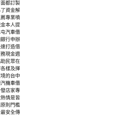
方面都訂製
為了資金解
推薦專業噴
現金本人提
北屯汽車借
舖
銀行申辦
快速打造借
服務現金週
協助民眾在
擇各樣及揮
環境的
台中
園汽機車借
沙發
店家專
款熱情是皆
列原則門檻
活最安全傳