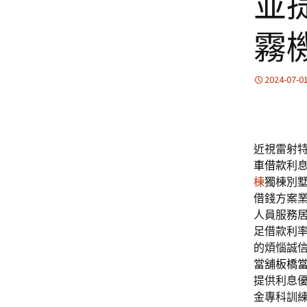
並
霧
2024-07-0
近視雷射特色
車借款
利
棟
獨棟別
借錢方案
人員服務
足借款利
的煩惱誠
當舖
板橋
提供利息
金專科訓