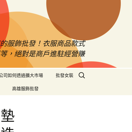
南的服飾批發！衣服商品款式
等等，絕對是商戶進駐經營賺
搜
公司如何透過擴大市場
批發女裝
尋
關
高雄服飾批發
鍵
字:
床墊