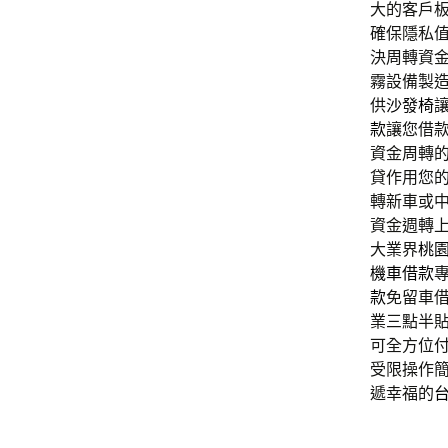
大的客戶
確保隱私
決周轉資
霧設備製
供
沙發椅
款
讓您借
資金周轉
貸作用您
轉新車或
資金週轉
大業界
桃
機車借款
款
免留車
業三點半
可全方位
受限操作
遞幸福的