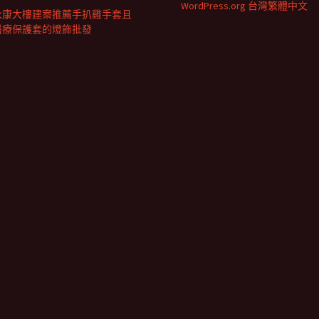
WordPress.org 台灣繁體中文
永康大樓建案推薦手扒雞手套且
醫療保護套的燈飾批發