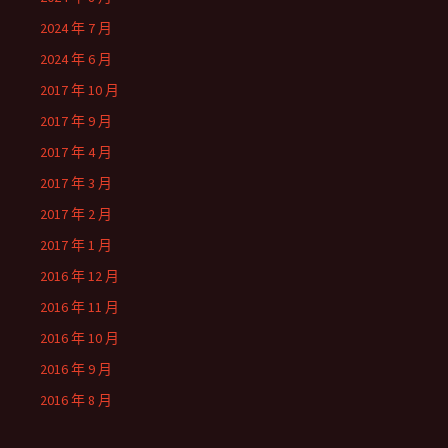
2024 年 7 月
2024 年 6 月
2017 年 10 月
2017 年 9 月
2017 年 4 月
2017 年 3 月
2017 年 2 月
2017 年 1 月
2016 年 12 月
2016 年 11 月
2016 年 10 月
2016 年 9 月
2016 年 8 月