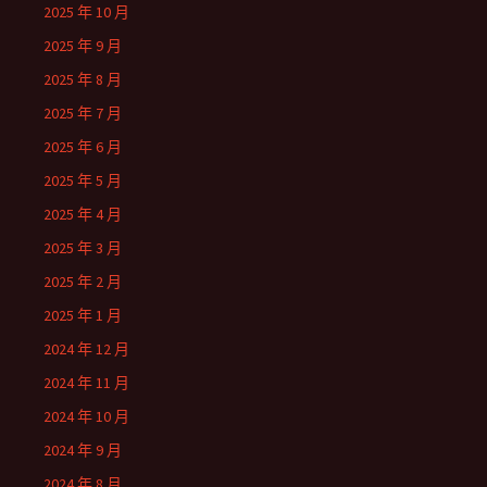
2025 年 10 月
2025 年 9 月
2025 年 8 月
2025 年 7 月
2025 年 6 月
2025 年 5 月
2025 年 4 月
2025 年 3 月
2025 年 2 月
2025 年 1 月
2024 年 12 月
2024 年 11 月
2024 年 10 月
2024 年 9 月
2024 年 8 月