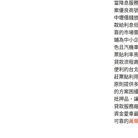
當降息服
案優良商
中壢借錢
款
給利息
靠的市場
鋪為中小
色且汽機
票貼利率
貸款流程
便利的
台
莊票貼
利
原則提供
的方案困
抵押品，
貸款服務
資金愛車
可靠的
萬