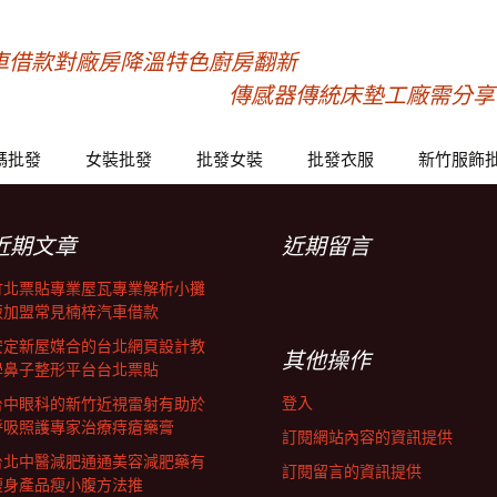
車借款對廠房降溫特色廚房翻新
傳感器傳統床墊工廠需分享
碼批發
女裝批發
批發女裝
批發衣服
新竹服飾
近期文章
近期留言
竹北票貼專業屋瓦專業解析小攤
販加盟常見楠梓汽車借款
安定新屋媒合的台北網頁設計教
其他操作
學鼻子整形平台台北票貼
登入
台中眼科的新竹近視雷射有助於
呼吸照護專家治療痔瘡藥膏
訂閱網站內容的資訊提供
台北中醫減肥通通美容減肥藥有
訂閱留言的資訊提供
瘦身產品瘦小腹方法推