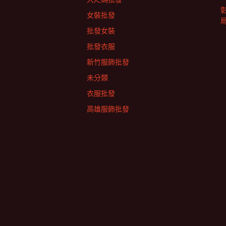
女裝批發
批發女裝
批發衣服
新竹服飾批發
未分類
衣服批發
高雄服飾批發