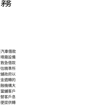
噴霧
莊汽車借款
位噴霧設備
貸救急借款
評估精準所
當舖政府以
資金週轉的
金融機構
大
莊當舖
客戶
驗替客戶息
簡便提供轉