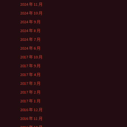
2024 年 11 月
2024 年 10 月
2024 年 9 月
2024 年 8 月
2024 年 7 月
2024 年 6 月
2017 年 10 月
2017 年 9 月
2017 年 4 月
2017 年 3 月
2017 年 2 月
2017 年 1 月
2016 年 12 月
2016 年 11 月