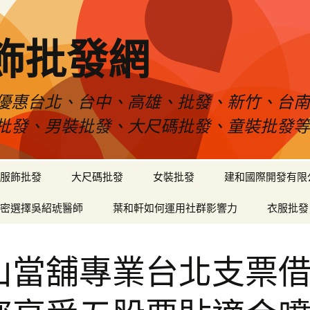
飾批發網
優惠台北、台中、高雄、批發、新竹、台
批發、男裝批發、大尺碼批發、童裝批發
服飾批發
大尺碼批發
女裝批發
建和國際開發有限
密選擇吳紹琥醫師
葉和軒如何運用社群影響力
衣服批發
山當舖專業台北支票