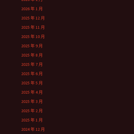
2026 年 1 月
2025 年 12 月
2025 年 11 月
2025 年 10 月
2025 年 9 月
2025 年 8 月
2025 年 7 月
2025 年 6 月
2025 年 5 月
2025 年 4 月
2025 年 3 月
2025 年 2 月
2025 年 1 月
2024 年 12 月