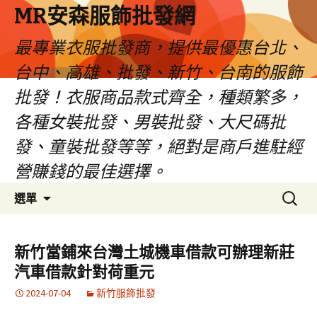
MR安森服飾批發網
最專業衣服批發商，提供最優惠台北、
台中、高雄、批發、新竹、台南的服飾
批發！衣服商品款式齊全，種類繁多，
各種女裝批發、男裝批發、大尺碼批
發、童裝批發等等，絕對是商戶進駐經
營賺錢的最佳選擇。
跳
搜
選單
至
尋
內
關
容
鍵
新竹當鋪來台灣土城機車借款可辦理新莊
區
字:
汽車借款針對荷重元
2024-07-04
新竹服飾批發