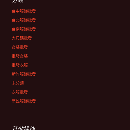
台中服飾批發
台北服飾批發
台南服飾批發
大尺碼批發
女裝批發
批發女裝
批發衣服
新竹服飾批發
未分類
衣服批發
高雄服飾批發
其他操作