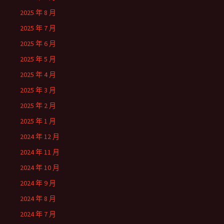
2025 年 8 月
2025 年 7 月
2025 年 6 月
2025 年 5 月
2025 年 4 月
2025 年 3 月
2025 年 2 月
2025 年 1 月
2024 年 12 月
2024 年 11 月
2024 年 10 月
2024 年 9 月
2024 年 8 月
2024 年 7 月