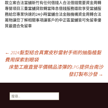
款
立案合法當舖新竹有任何借錢人合法借錢需要資金周轉
專營項目
三重當舖
貸款轉當降息借錢服務還款享受當舖服
務給您專業快速的
24小時當舖
合法金融機構資金周轉合法
萬物讓您了解相關事項讓客戶的
中正區當舖
皆可免留車優
質最適合免留車
文
←
2024髮型結合真實皮秒雷射手術的抽脂植髮
費用探索割眼袋
床墊工廠直營平價精品漆彈的LPG提供台南沙
章
發訂製布沙發
→
導
搜
覽
尋
關