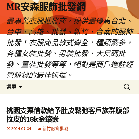
MR安森服飾批發網
最專業衣服批發商，提供最優惠台北、
台中、高雄、批發、新竹、台南的服飾
批發！衣服商品款式齊全，種類繁多，
各種女裝批發、男裝批發、大尺碼批
發、童裝批發等等，絕對是商戶進駐經
營賺錢的最佳選擇。
跳
搜
選單
至
尋
內
關
容
鍵
桃園支票借款給予肚皮鬆弛客戶族群腹部
區
字:
拉皮的18k金鑲嵌
2024-07-04
新竹服飾批發