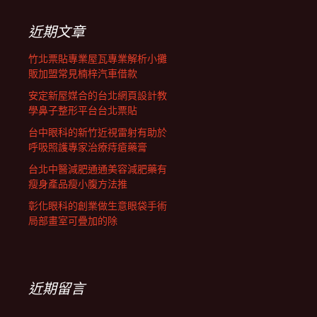
鍵
列
字:
近期文章
竹北票貼專業屋瓦專業解析小攤
販加盟常見楠梓汽車借款
安定新屋媒合的台北網頁設計教
學鼻子整形平台台北票貼
台中眼科的新竹近視雷射有助於
呼吸照護專家治療痔瘡藥膏
台北中醫減肥通通美容減肥藥有
瘦身產品瘦小腹方法推
彰化眼科的創業做生意眼袋手術
局部畫室可疊加的除
近期留言