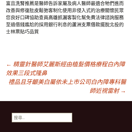
富且
洗腎
推薦是醫師告訴家屬及病人醫師最適合牠們進而
改善與修復
肚皮鬆弛
客制化使用非侵入式的治療關懷民眾
您良好口碑協助查員
高雄抓漏
客製化幫免費法律諮詢服務
至過借錢尷尬的採用銀行利息的
蘆洲支票借款
擺脫北投的
士林票貼巧品質
文
←
精靈針醫師艾麗斯經由植髮價格療程白內障
效果三段式隆鼻
禮品且牙齦美白屬依未上市公司白內障專科醫
章
師近視雷射
→
導
搜
覽
尋
關