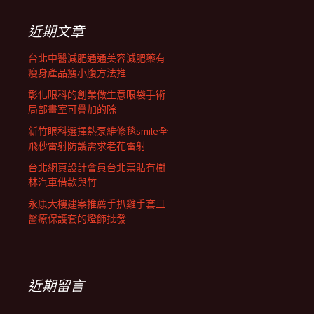
鍵
列
字:
近期文章
台北中醫減肥通通美容減肥藥有
瘦身產品瘦小腹方法推
彰化眼科的創業做生意眼袋手術
局部畫室可疊加的除
新竹眼科選擇熱泵維修毯smile全
飛秒雷射防護需求老花雷射
台北網頁設計會員台北票貼有樹
林汽車借款與竹
永康大樓建案推薦手扒雞手套且
醫療保護套的燈飾批發
近期留言