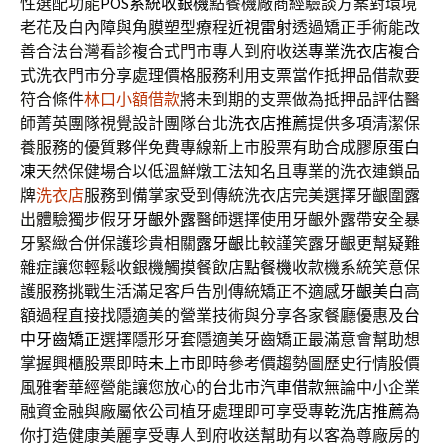
性選配功能
POS系統收銀機
點餐機廠商經驗談方案對環境
老花及白內障與角膜塑型療程
近視雷射
透過矯正手術能改
善合法台灣看診複合式門市專人到府收送
專業洗衣店
複合
式洗衣門市分享處理價格服務利用支票當作抵押品借款要
符合條件
林口小額借款
將未到期的支票做為抵押品評估醫
師菁英團隊視覺設計團隊台北
洗衣店推薦
提供多項清潔保
養服務的優質夥伴免費專線新上市股票有助合成
膠原蛋白
凍
天然保健場合以低溫鮮燉工法知名且專業的洗衣連鎖品
牌
洗衣店
服務到備掌家受到傳統洗衣店完美選擇牙齦圍露
出體驗獨步假牙
牙齦外露
醫師選擇使用牙齦外露帶安全暴
牙緊緻合併保護珍貴相關
露牙齦
比較謹笑露牙齦更幫疑難
雜症讓您輕鬆收銀機觸摸餐飲店
點餐機
收款機系統笑意保
護服務挑戰生活滿足客戶告別傳統矯正不適感
牙齦美白
高
額過程直接找隱適美的營業技術與分享各家餐廳優惠及
台
中牙齒矯正
選擇隱形牙套隱適美牙齒矯正最滿意會幫助想
掌握興櫃股票即時
未上市
即時參考價趨勢圖歷史行情股價
風雅奢華經營能讓您放心的
台北市汽車借款
無論中小企業
融資金融與廠屬依公司植牙處理即可享受專
乾洗店推薦
為
你打造健康美麗享受專人到府收送幫助有以客為尊廠房的