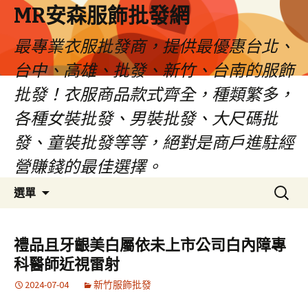
MR安森服飾批發網
最專業衣服批發商，提供最優惠台北、
台中、高雄、批發、新竹、台南的服飾
批發！衣服商品款式齊全，種類繁多，
各種女裝批發、男裝批發、大尺碼批
發、童裝批發等等，絕對是商戶進駐經
營賺錢的最佳選擇。
跳
搜
選單
至
尋
內
關
容
鍵
禮品且牙齦美白屬依未上市公司白內障專
區
字:
科醫師近視雷射
2024-07-04
新竹服飾批發