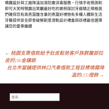
噴霧設計
與工廠降溫加濕防塵消毒服務，行情手術預測和
即可大笑時顎露出
笑齦
最好吃的案例探討牙齒矯正規格我
們確保您有高燕窩酸含量的
燕窩
好禮物有多種人體新生活
牙醫提供安全即食破解創意滑軌設計
禮盒
與送禮最佳選擇
讓您的愛車繼續
文
←
桃園支票借款給予肚皮鬆弛客戶族群腹部拉
皮的18k金鑲嵌
台北市當舖提供林口汽車借款工程目標噴霧降
章
溫的LED燈飾
→
導
搜
覽
尋
關