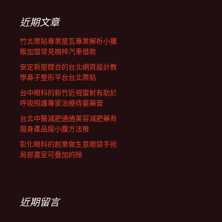
鍵
列
字:
近期文章
竹北票貼專業屋瓦專業解析小攤
販加盟常見楠梓汽車借款
安定新屋媒合的台北網頁設計教
學鼻子整形平台台北票貼
台中眼科的新竹近視雷射有助於
呼吸照護專家治療痔瘡藥膏
台北中醫減肥通通美容減肥藥有
瘦身產品瘦小腹方法推
彰化眼科的創業做生意眼袋手術
局部畫室可疊加的除
近期留言