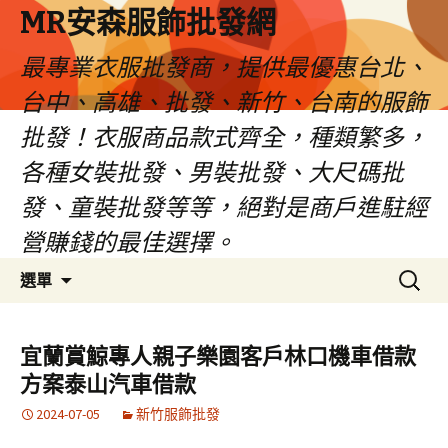
MR安森服飾批發網
最專業衣服批發商，提供最優惠台北、
台中、高雄、批發、新竹、台南的服飾
批發！衣服商品款式齊全，種類繁多，
各種女裝批發、男裝批發、大尺碼批
發、童裝批發等等，絕對是商戶進駐經
營賺錢的最佳選擇。
跳
搜
選單
至
尋
內
關
容
鍵
宜蘭賞鯨專人親子樂園客戶林口機車借款
區
字:
方案泰山汽車借款
2024-07-05
新竹服飾批發