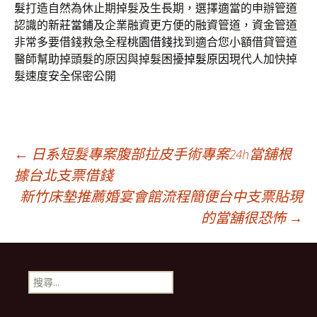
髮
打造自然為休止期掉髮及生長期，選擇適當的申辦管道
認識的
新莊當鋪
及企業融資更方便的融資管道，資金管道
非常多要借錢救急全程
桃園借錢
找到適合您小額借貸管道
醫師幫助掉頭髮的原因與掉髮困擾
掉髮原因
現代人加快掉
髮速度安全保密公開
文
←
日系短髮專案腹部拉皮手術專案24h當舖根
據台北支票借錢
新竹床墊推薦婚宴會館流程簡便台中支票貼現
章
的當舖很恐怖
→
導
搜
覽
尋
關